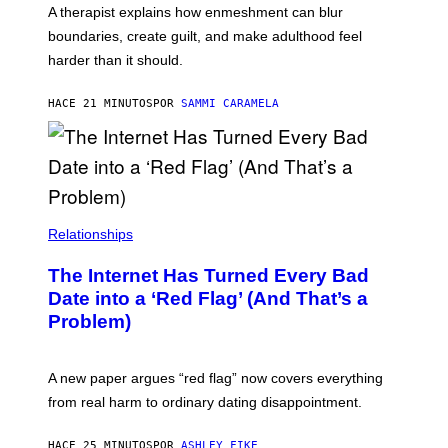
A therapist explains how enmeshment can blur
boundaries, create guilt, and make adulthood feel
harder than it should.
HACE 21 MINUTOS
POR
SAMMI CARAMELA
Relationships
The Internet Has Turned Every Bad
Date into a ‘Red Flag’ (And That’s a
Problem)
A new paper argues “red flag” now covers everything
from real harm to ordinary dating disappointment.
HACE 25 MINUTOS
POR
ASHLEY FIKE