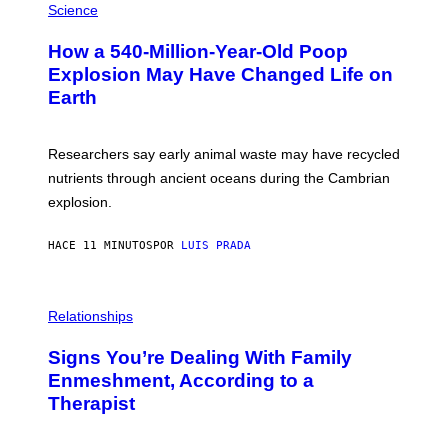
N
H
Science
C
O
E
T
P
How a 540-Million-Year-Old Poop
O
H
:
Explosion May Have Changed Life on
O
D
T
Earth
B
O
E
L
N
I
I
B
Researchers say early animal waste may have recycled
T
R
O
nutrients through ancient oceans during the Cambrian
A
S
R
explosion.
T
Y
O
/
C
G
HACE 11 MINUTOS
POR
LUIS PRADA
K
E
/
T
G
T
E
Y
T
Relationships
I
T
M
Y
A
I
Signs You’re Dealing With Family
G
M
E
Enmeshment, According to a
A
S
G
Therapist
E
S