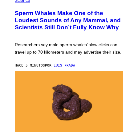
Science
Y
O
I
T
M
Sperm Whales Make One of the
O
A
:
Loudest Sounds of Any Mammal, and
G
V
E
Scientists Still Don’t Fully Know Why
I
S
C
T
O
Researchers say male sperm whales’ slow clicks can
R
H
travel up to 70 kilometers and may advertise their size.
A
B
B
HACE 5 MINUTOS
POR
LUIS PRADA
I
C
K
V
I
S
I
O
N
S
/
S
C
I
E
P