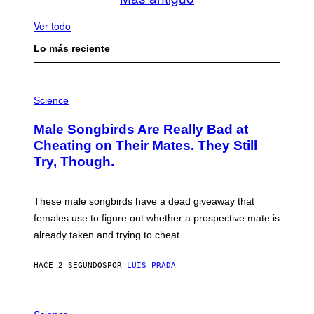
Ver todo
Lo más reciente
P
H
Science
O
T
Male Songbirds Are Really Bad at
O
:
Cheating on Their Mates. They Still
A
Try, Though.
N
D
R
E
These male songbirds have a dead giveaway that
W
_
females use to figure out whether a prospective mate is
H
already taken and trying to cheat.
O
W
E
HACE 2 SEGUNDOS
POR
LUIS PRADA
/
G
E
T
P
T
H