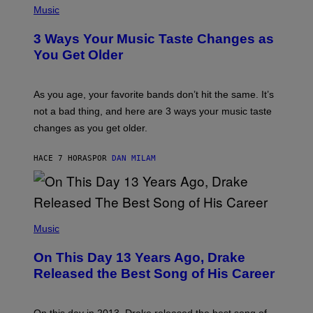
I
H
Music
–
O
C
T
O
3 Ways Your Music Taste Changes as
O
R
I
You Get Older
B
L
I
L
S
U
/
S
As you age, your favorite bands don’t hit the same. It’s
C
T
O
not a bad thing, and here are 3 ways your music taste
R
R
A
changes as you get older.
B
T
I
I
S
O
HACE 7 HORAS
POR
DAN MILAM
V
N
I
B
A
Y
G
I
E
A
T
(
N
T
P
Music
W
Y
H
A
I
O
L
On This Day 13 Years Ago, Drake
M
T
D
A
O
I
Released the Best Song of His Career
G
B
E
E
Y
/
S
G
G
)
A
E