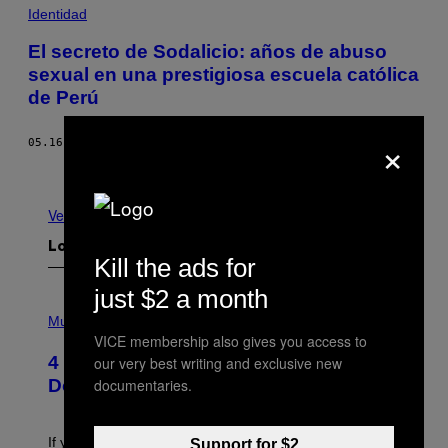
Identidad
El secreto de Sodalicio: años de abuso
sexual en una prestigiosa escuela católica
de Perú
×
05.16.16
POR
SIMEON TEGEL
Más antiguo
Ver todo
Lo más reciente
Kill the ads for
just $2 a month
P
H
Music
O
VICE membership also gives you access to
T
4 Shoegaze Songs to Listen to if You
our very best writing and exclusive new
O
B
documentaries.
Don’t Know if You Like Shoegaze
Y
S
C
O
If you don’t know whether or not you like shoegaze, but
Support for $2