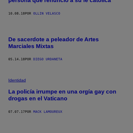
persona que renunció a su fe católica
10.08.18
POR
OLLIN VELASCO
De sacerdote a peleador de Artes
Marciales Mixtas
05.14.18
POR
DIEGO URDANETA
Identidad
La policía irrumpe en una orgía gay con
drogas en el Vaticano
07.07.17
POR
MACK LAMOUREUX