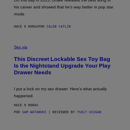
On this day in 2013, Drake released the best song of
R
T
his career and showed that he’s way better in pop star
Y
T
G
Y
mode.
E
I
R
M
S
A
HACE 9 HORAS
POR
CALEB CATLIN
H
G
O
E
F
S
S
F
A
Sex via
/
M
W
W
I
This Discreet Lockable Sex Toy Bag
A
R
T
E
Is the Nightstand Upgrade Your Play
A
I
Drawer Needs
N
M
U
A
K
G
I
E
I put a lock on my sex drawer. Here’s what actually
F
)
O
happened.
R
V
HACE 9 HORAS
I
C
POR
SAM WATANUKI
| REVIEWED BY
YSOLT USIGAN
E