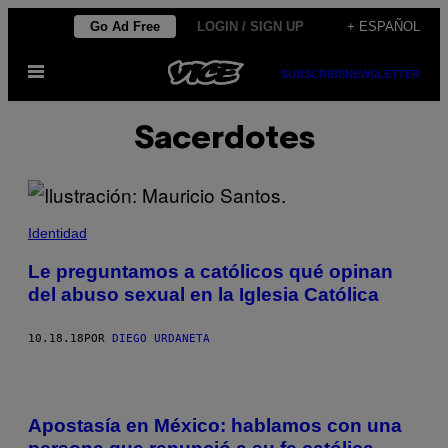
Saltar
Go Ad Free
LOGIN / SIGN UP
+ ESPAÑOL
al
Abrir
contenido
SUBSCRIBE
NEWSLETTER
Menú
Sacerdotes
Identidad
Le preguntamos a católicos qué opinan
del abuso sexual en la Iglesia Católica
10.18.18
POR
DIEGO URDANETA
Apostasía en México: hablamos con una