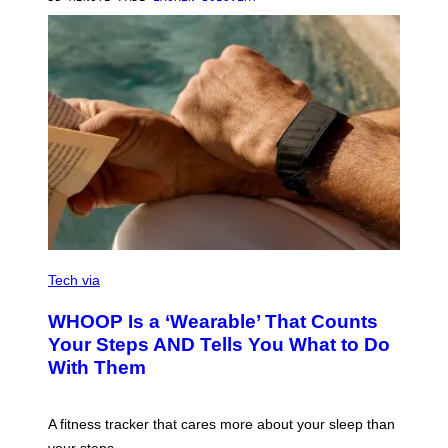
H
O
T
O
G
R
A
P
H
Y
/
G
E
T
T
Y
I
M
V
A
I
Tech via
G
A
E
W
WHOOP Is a ‘Wearable’ That Counts
S
H
)
O
Your Steps AND Tells You What to Do
O
With Them
P
A fitness tracker that cares more about your sleep than
your steps.