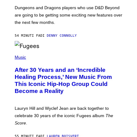
O
T
Dungeons and Dragons players who use D&D Beyond
:
are going to be getting some exciting new features over
W
I
the next few months.
Z
A
R
54 MINUTI FA
DI
DENNY CONNOLLY
D
S
O
(
F
P
Music
T
H
H
O
E
After 30 Years and an ‘Incredible
T
C
O
O
Healing Process,’ New Music From
B
A
This Iconic Hip-Hop Group Could
Y
S
J
T
Become a Reality
E
R
E
M
Lauryn Hill and Wyclef Jean are back together to
Y
celebrate 30 years of the iconic Fugees album
The
C
H
Score
.
A
N
P
55 MINUTI FA
DI
LAUREN BOISVERT