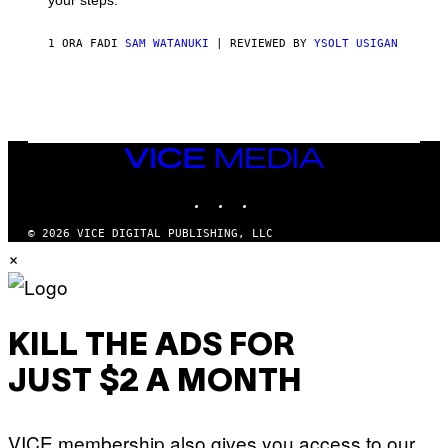
1 ORA FA
DI
SAM WATANUKI
| REVIEWED BY
YSOLT USIGAN
VICE
MEDIA
INSTAGRAM
TIKTOK
YOUTUBE
© 2026 VICE DIGITAL PUBLISHING, LLC
×
KILL THE ADS FOR
JUST $2 A MONTH
VICE membership also gives you access to our