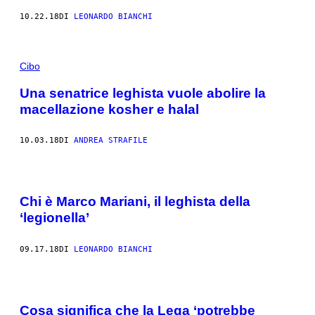
10.22.18
DI
LEONARDO BIANCHI
Cibo
Una senatrice leghista vuole abolire la
macellazione kosher e halal
10.03.18
DI
ANDREA STRAFILE
Chi è Marco Mariani, il leghista della
‘legionella’
09.17.18
DI
LEONARDO BIANCHI
Cosa significa che la Lega ‘potrebbe