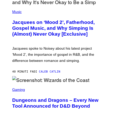
(
P
Music
H
O
Jacquees on ‘Mood 2’, Fatherhood,
T
O
Gospel Music, and Why Simping Is
V
(Almost) Never Okay [Exclusive]
I
A
C
A
Jacquees spoke to Noisey about his latest project
M
K
‘Mood 2’, the importance of gospel in R&B, and the
I
difference between romance and simping.
R
K
)
40 MINUTI FA
DI
CALEB CATLIN
S
C
Gaming
R
E
Dungeons and Dragons – Every New
E
N
Tool Announced for D&D Beyond
S
H