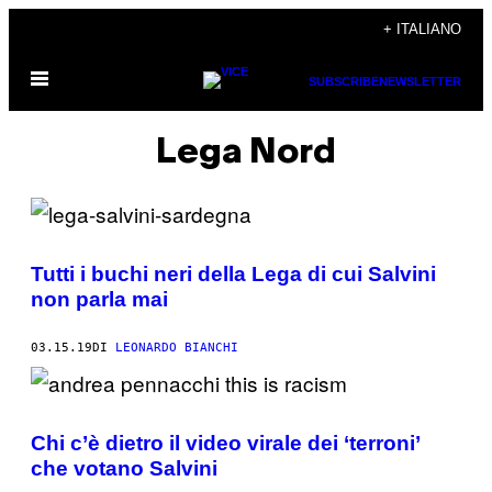
Vai
+ ITALIANO
al
Apri
contenuto
SUBSCRIBE
NEWSLETTER
il
menu
Lega Nord
Tutti i buchi neri della Lega di cui Salvini
non parla mai
03.15.19
DI
LEONARDO BIANCHI
Chi c’è dietro il video virale dei ‘terroni’
che votano Salvini