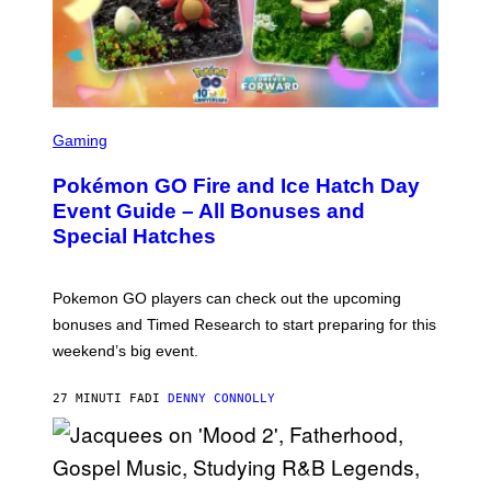
S
C
Gaming
R
E
Pokémon GO Fire and Ice Hatch Day
E
N
Event Guide – All Bonuses and
S
Special Hatches
H
O
T
:
Pokemon GO players can check out the upcoming
P
O
bonuses and Timed Research to start preparing for this
K
weekend’s big event.
E
M
O
27 MINUTI FA
DI
DENNY CONNOLLY
N
G
O