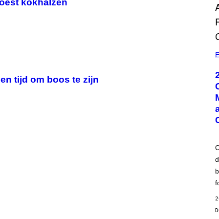
moest kokhalzen
E
 tijd om boos te zijn
C
d
b
f
2