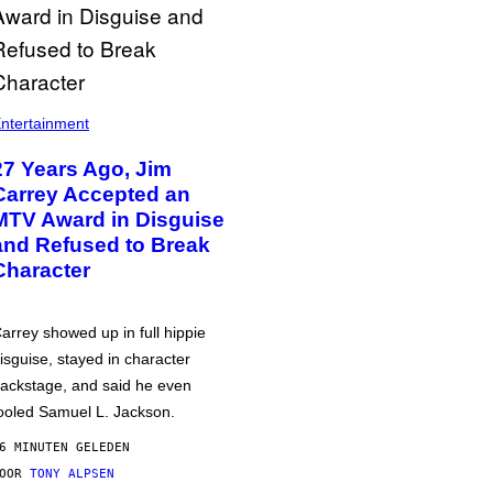
ntertainment
27 Years Ago, Jim
Carrey Accepted an
MTV Award in Disguise
and Refused to Break
Character
arrey showed up in full hippie
isguise, stayed in character
ackstage, and said he even
ooled Samuel L. Jackson.
6 MINUTEN GELEDEN
DOOR
TONY ALPSEN