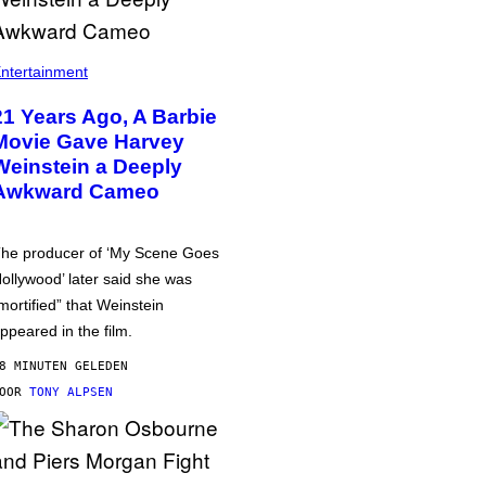
ntertainment
21 Years Ago, A Barbie
Movie Gave Harvey
Weinstein a Deeply
Awkward Cameo
he producer of ‘My Scene Goes
ollywood’ later said she was
mortified” that Weinstein
ppeared in the film.
8 MINUTEN GELEDEN
DOOR
TONY ALPSEN