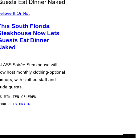
elieve It Or Not
This South Florida
Steakhouse Now Lets
Guests Eat Dinner
Naked
LASS Soirée Steakhouse will
ow host monthly clothing-optional
inners, with clothed staff and
ude guests.
6 MINUTEN GELEDEN
DOOR
LUIS PRADA