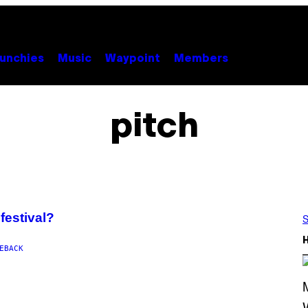
unchies
Music
Waypoint
Members
pitch
festival?
S
EBACK