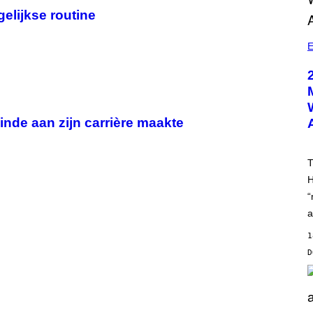
elijkse routine
E
nde aan zijn carrière maakte
T
H
“
a
1