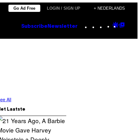
Go Ad Free
LOGIN / SIGN UP
+ NEDERLANDS
Instagram
TikTok
YouTube
Google
Goog
Subscribe
Newsletter
Discove
Top
Posts
ee All
Het Laatste