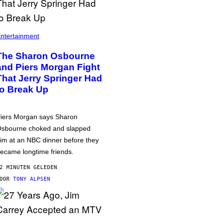
ntertainment
The Sharon Osbourne
and Piers Morgan Fight
That Jerry Springer Had
to Break Up
iers Morgan says Sharon
sbourne choked and slapped
im at an NBC dinner before they
ecame longtime friends.
2 MINUTEN GELEDEN
DOOR
TONY ALPSEN