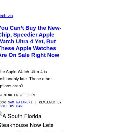
ech via
You Can’t Buy the New-
Chip, Speedier Apple
Watch Ultra 4 Yet, But
These Apple Watches
Are On Sale Right Now
he Apple Watch Ultra 4 is
ashionably late. These other
ptions aren’t.
9 MINUTEN GELEDEN
DOOR
SAM WATANUKI
| REVIEWED BY
SOLT USIGAN