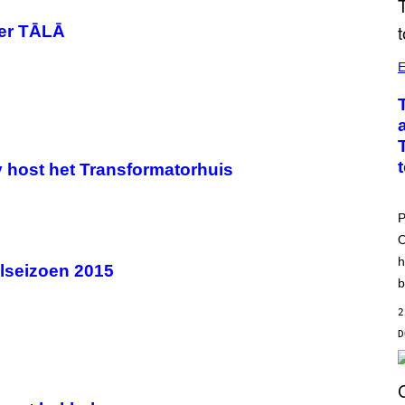
ver TĀLĀ
E
y host het Transformatorhuis
P
O
h
lseizoen 2015
b
2