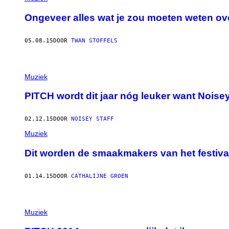
Ongeveer alles wat je zou moeten weten o
05.08.15
DOOR
TWAN STOFFELS
Muziek
PITCH wordt dit jaar nóg leuker want Noise
02.12.15
DOOR
NOISEY STAFF
Muziek
Dit worden de smaakmakers van het festiva
01.14.15
DOOR
CATHALIJNE GROEN
Muziek