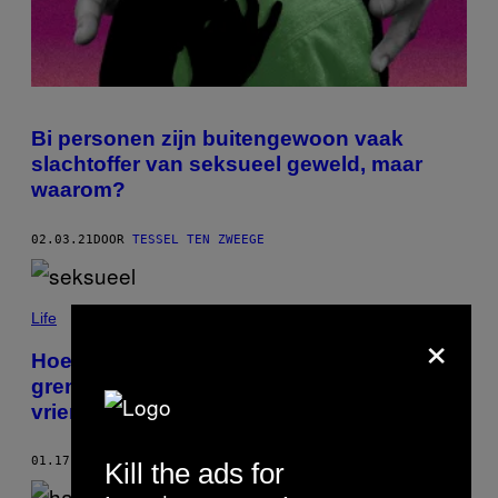
Bi personen zijn buitengewoon vaak
slachtoffer van seksueel geweld, maar
waarom?
02.03.21
DOOR
TESSEL TEN ZWEEGE
Life
×
Hoe je omgaat met seksueel
grensoverschrijdend gedrag in je
vriendengroep
01.17.21
DOOR
MILOU DEELEN
Kill the ads for