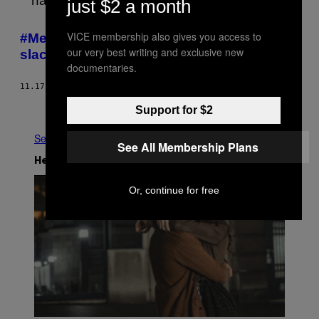
just $2 a month
VICE membership also gives you access to
#MeToo was geen heksenjacht, maar gaf
our very best writing and exclusive new
slachtoffers een gezicht
documentaries.
11.17.20
DOOR
NOOR SPANJER
Ouder
Support for $2
See All
See All Membership Plans
Het Laatste
Or, continue for free