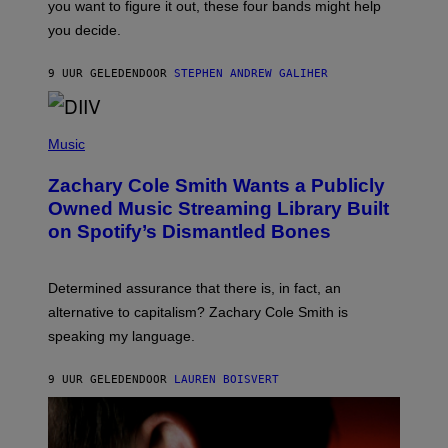
you want to figure it out, these four bands might help
T
L
you decide.
E
G
A
9 UUR GELEDEN
DOOR
STEPHEN ANDREW GALIHER
T
O
/
(
G
P
Music
E
H
T
O
T
Zachary Cole Smith Wants a Publicly
T
Y
O
I
Owned Music Streaming Library Built
B
M
on Spotify’s Dismantled Bones
Y
A
R
G
O
E
B
S
Determined assurance that there is, in fact, an
E
R
alternative to capitalism? Zachary Cole Smith is
T
speaking my language.
O
P
A
9 UUR GELEDEN
DOOR
LAUREN BOISVERT
N
U
C
C
I