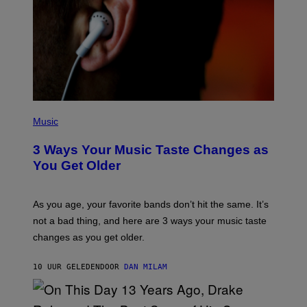
–
C
O
R
B
I
S
/
C
O
R
P
B
H
Music
I
O
S
T
3 Ways Your Music Taste Changes as
V
O
I
I
You Get Older
A
L
G
L
E
U
T
S
As you age, your favorite bands don’t hit the same. It’s
T
T
not a bad thing, and here are 3 ways your music taste
Y
R
I
A
changes as you get older.
M
T
A
I
G
O
10 UUR GELEDEN
DOOR
DAN MILAM
E
N
S
B
)
Y
I