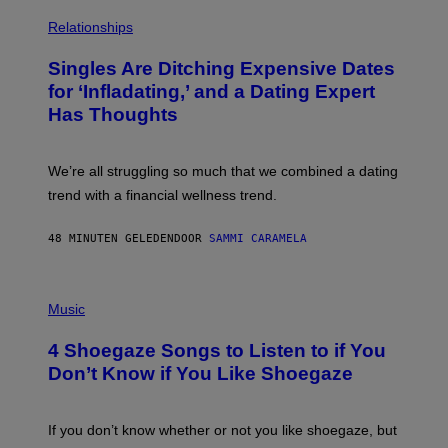
P
H
Relationships
O
T
Singles Are Ditching Expensive Dates
O
:
for ‘Infladating,’ and a Dating Expert
P
Has Thoughts
I
X
E
L
We’re all struggling so much that we combined a dating
S
E
trend with a financial wellness trend.
F
F
E
48 MINUTEN GELEDEN
DOOR
SAMMI CARAMELA
C
T
/
P
G
H
Music
E
O
T
T
T
4 Shoegaze Songs to Listen to if You
O
Y
B
I
Don’t Know if You Like Shoegaze
Y
M
S
A
C
G
O
If you don’t know whether or not you like shoegaze, but
E
T
S