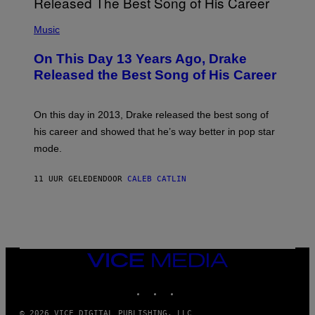
A
(
N
P
Music
W
H
A
O
L
On This Day 13 Years Ago, Drake
T
D
O
I
Released the Best Song of His Career
B
E
Y
/
G
G
A
E
On this day in 2013, Drake released the best song of
R
T
his career and showed that he’s way better in pop star
Y
T
G
Y
mode.
E
I
R
M
S
A
11 UUR GELEDEN
DOOR
CALEB CATLIN
H
G
O
E
F
S
F
/
W
I
VICE
R
MEDIA
E
I
INSTAGRAM
TIKTOK
YOUTUBE
M
A
G
© 2026 VICE DIGITAL PUBLISHING, LLC