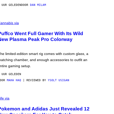
 UUR GELEDEN
DOOR
DAN MILAM
annabis via
Puffco Went Full Gamer With Its Wild
New Plasma Peak Pro Colorway
he limited-edition smart rig comes with custom glass, a
atching chamber, and enough accessories to outfit an
ntire gaming setup.
 UUR GELEDEN
DOOR
MAHA HAQ
| REVIEWED BY
YSOLT USIGAN
ife via
Pokemon and Adidas Just Revealed 12