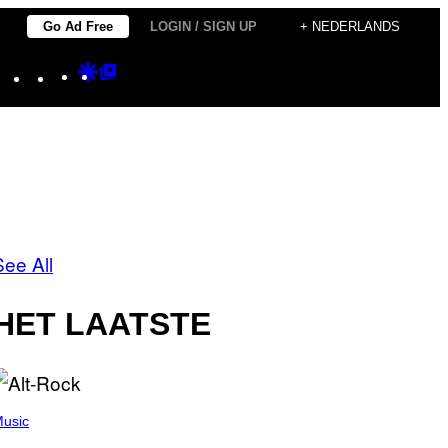
Go Ad Free
LOGIN / SIGN UP
+ NEDERLANDS
Instagram
TikTok
YouTube
Google
Google
Discover
Top
Posts
See All
HET LAATSTE
usic