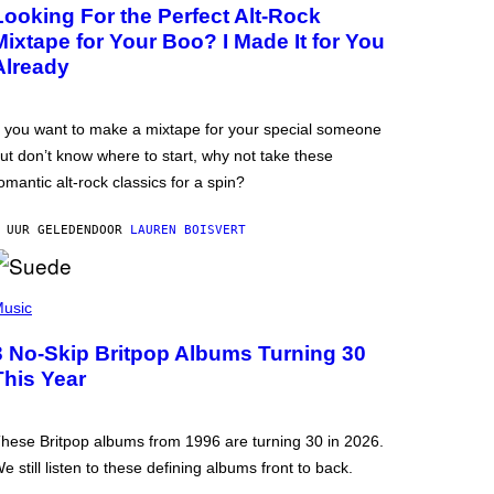
Looking For the Perfect Alt-Rock
Mixtape for Your Boo? I Made It for You
Already
f you want to make a mixtape for your special someone
ut don’t know where to start, why not take these
omantic alt-rock classics for a spin?
 UUR GELEDEN
DOOR
LAUREN BOISVERT
usic
3 No-Skip Britpop Albums Turning 30
This Year
hese Britpop albums from 1996 are turning 30 in 2026.
e still listen to these defining albums front to back.