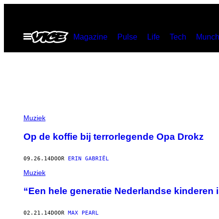
Ga
naar
Open
Magazine
Pulse
Life
Tech
Munch
de
menu
inhoud
Muziek
Op de koffie bij terrorlegende Opa Drokz
09.26.14
DOOR
ERIN GABRIËL
Muziek
“Een hele generatie Nederlandse kinderen 
02.21.14
DOOR
MAX PEARL