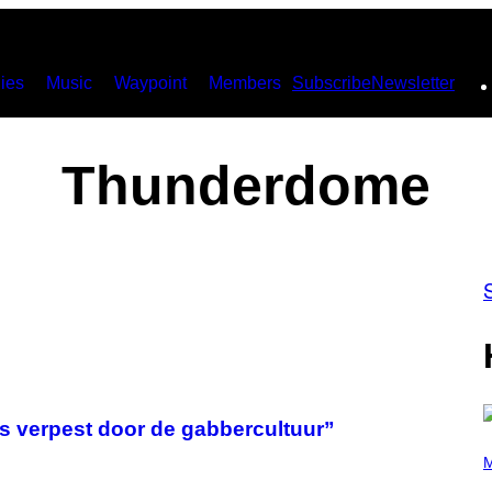
ies
Music
Waypoint
Members
Subscribe
Newsletter
Thunderdome
is verpest door de gabbercultuur”
(
P
M
H