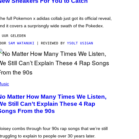
New Sneakers For You to Catch
he full Pokemon x adidas collab just got its official reveal,
nd it covers a surprisngly wide swath of the Pokedex.
 UUR GELEDEN
DOOR
SAM WATANUKI
| REVIEWED BY
YSOLT USIGAN
usic
No Matter How Many Times We Listen,
We Still Can’t Explain These 4 Rap
Songs From the 90s
oisey combs through four 90s rap songs that we’re still
truggling to explain to people over 30 years later.