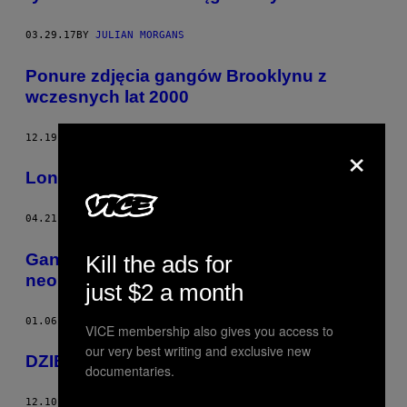
03.29.17
BY
JULIAN MORGANS
Ponure zdjęcia gangów Brooklynu z
wczesnych lat 2000
12.19.16
BY
SETH FERRANTI
×
London BikeLife
04.21.15
BY
VICE STAFF
Gang motocyklistów, w składzie byłych
Kill the ads for
neonazistów
just $2 a month
01.06.15
BY
VICE STAFF
VICE membership also gives you access to
our very best writing and exclusive new
DZIENNIK VICE NEWS 10.12.2014
documentaries.
12.10.14
BY
VICE STAFF