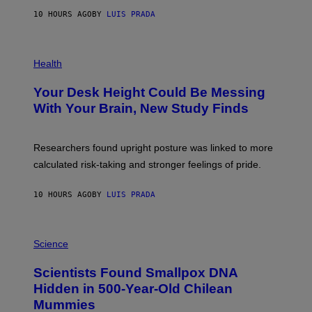
G
E
E
10 HOURS AGO
BY
LUIS PRADA
L
)
/
G
E
P
T
H
Health
T
O
Y
T
I
Your Desk Height Could Be Messing
O
M
:
With Your Brain, New Study Finds
A
B
G
A
E
T
S
U
Researchers found upright posture was linked to more
H
calculated risk-taking and stronger feelings of pride.
A
N
T
10 HOURS AGO
BY
LUIS PRADA
O
K
E
R
A
/
M
Science
G
U
E
C
Scientists Found Smallpox DNA
T
H
T
,
Hidden in 500-Year-Old Chilean
Y
M
I
Mummies
U