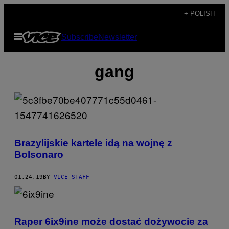
Skip
+ POLISH
to
Open
Subscribe
Newsletter
content
Menu
gang
Brazylijskie kartele idą na wojnę z
Bolsonaro
01.24.19
BY
VICE STAFF
Raper 6ix9ine może dostać dożywocie za