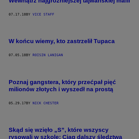
Wewnątrz najgroźniejszej tajwańskiej mafii
07.17.18
BY
VICE STAFF
W końcu wiemy, kto zastrzelił Tupaca
07.05.18
BY
ROISIN LANIGAN
Poznaj gangstera, który przećpał pięć
milionów złotych i wyszedł na prostą
05.29.17
BY
NICK CHESTER
Skąd się wzięło „S”, które wszyscy
rysowali w szkole: Ciąg dalszy śledztwa