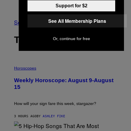
Support for $2
Older
See All Membership Plans
See All
THE LATEST
Or, continue for free
I
L
Horoscopes
L
U
Weekly Horoscope: August 9-August
S
T
15
R
A
T
I
How will your sign fare this week, stargazer?
O
N
B
3 HOURS AGO
BY
ASHLEY FIKE
Y
R
E