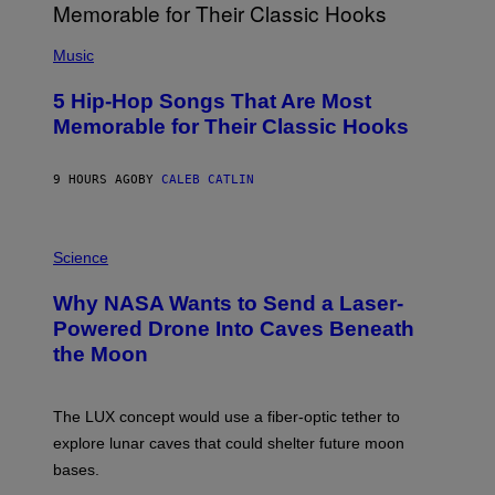
E
S
(
A
P
Music
H
O
5 Hip-Hop Songs That Are Most
T
O
Memorable for Their Classic Hooks
B
Y
S
9 HOURS AGO
BY
CALEB CATLIN
T
E
V
E
P
G
H
Science
R
O
A
T
Why NASA Wants to Send a Laser-
N
O
I
:
Powered Drone Into Caves Beneath
T
N
the Moon
Z
A
/
S
W
A
I
;
The LUX concept would use a fiber-optic tether to
R
D
E
R
explore lunar caves that could shelter future moon
I
P
M
bases.
I
A
X