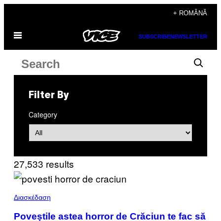
Skip
+ ROMÂNĂ
to
Open
content
SUBSCRIBE
NEWSLETTER
Menu
Search
Search
results
for:
Filter By
“”
Category
27,533 results
Διασκέδαση
Poveștile astea horror de Crăciun te fac să