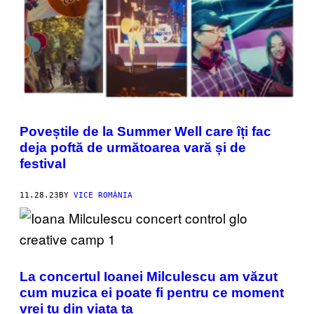
Poveștile de la Summer Well care îți fac
deja poftă de următoarea vară și de
festival
11.28.23
BY
VICE ROMÂNIA
La concertul Ioanei Milculescu am văzut
cum muzica ei poate fi pentru ce moment
vrei tu din viața ta