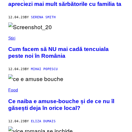
apreciezi mai mult sărbătorile cu familia ta
12.04.23
BY
SERENA SMITH
Știri
Cum facem să NU mai cadă tencuiala
peste noi în România
12.04.23
BY
MIHAI POPESCU
Food
Ce naiba e amuse-bouche și de ce nu îl
găsești deja în orice local?
12.04.23
BY
ELIZA DUMAIS