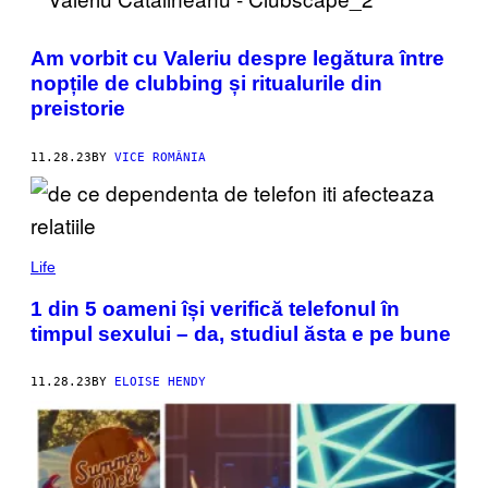
Am vorbit cu Valeriu despre legătura între
nopțile de clubbing și ritualurile din
preistorie
11.28.23
BY
VICE ROMÂNIA
Life
1 din 5 oameni își verifică telefonul în
timpul sexului – da, studiul ăsta e pe bune
11.28.23
BY
ELOISE HENDY