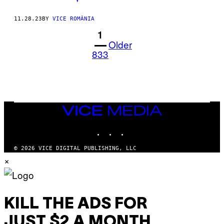
11.28.23
BY
VICE ROMÂNIA
1
Older
833
VICE
MEDIA
INSTAGRAM
TIKTOK
YOUTUBE
© 2026 VICE DIGITAL PUBLISHING, LLC
×
KILL THE ADS FOR
JUST $2 A MONTH