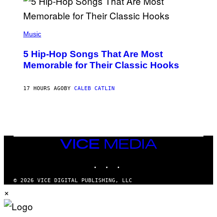
E
E
S
(
A
P
Music
H
O
5 Hip-Hop Songs That Are Most
T
O
Memorable for Their Classic Hooks
B
Y
S
17 HOURS AGO
BY
CALEB CATLIN
T
E
V
E
G
R
A
N
VICE
I
MEDIA
T
INSTAGRAM
TIKTOK
YOUTUBE
Z
/
W
© 2026 VICE DIGITAL PUBLISHING, LLC
I
×
R
E
I
M