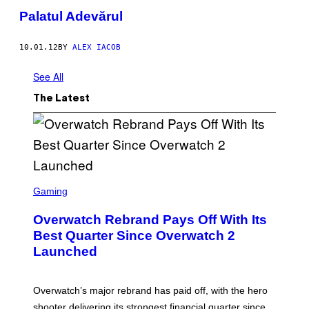
Palatul Adevărul
10.01.12
BY
ALEX IACOB
See All
The Latest
S
C
Gaming
R
E
Overwatch Rebrand Pays Off With Its
E
N
Best Quarter Since Overwatch 2
S
Launched
H
O
T
:
Overwatch’s major rebrand has paid off, with the hero
B
L
shooter delivering its strongest financial quarter since