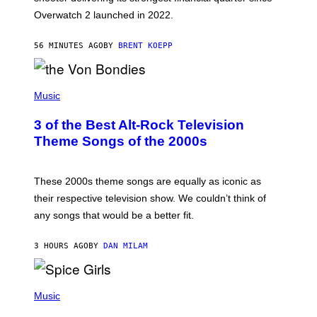
I
Overwatch 2 launched in 2022.
Z
Z
A
56 MINUTES AGO
BY
BRENT KOEPP
R
D
P
H
Music
O
T
3 of the Best Alt-Rock Television
O
B
Theme Songs of the 2000s
Y
J
A
M
These 2000s theme songs are equally as iconic as
I
their respective television show. We couldn’t think of
E
M
any songs that would be a better fit.
C
C
A
3 HOURS AGO
BY
DAN MILAM
R
T
H
P
Y
H
Music
/
O
W
T
I