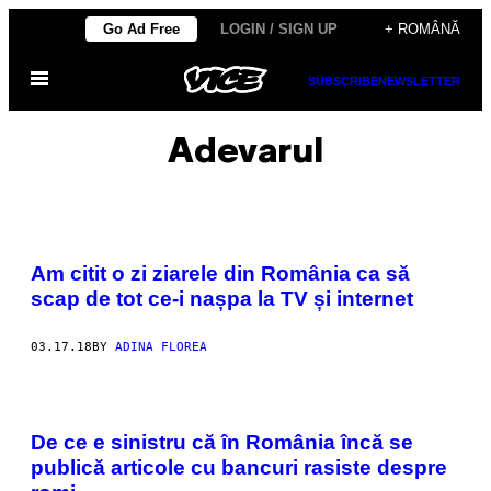
Skip
Go Ad Free
LOGIN / SIGN UP
+ ROMÂNĂ
to
Open
content
SUBSCRIBE
NEWSLETTER
Menu
Adevarul
Am citit o zi ziarele din România ca să
scap de tot ce-i nașpa la TV și internet
03.17.18
BY
ADINA FLOREA
De ce e sinistru că în România încă se
publică articole cu bancuri rasiste despre