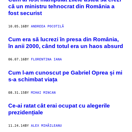
că un ministru tehnocrat din România a
fost securist
10.05.16
BY
ANDREEA POCOTILĂ
Cum era să lucrezi în presa din România,
în anii 2000, când totul era un haos absurd
06.07.16
BY
FLORENTINA IANA
Cum l-am cunoscut pe Gabriel Oprea și mi
s-a schimbat viața
08.31.15
BY
MIHAI MINCAN
Ce-ai ratat cât erai ocupat cu alegerile
prezidențiale
11.24.14
BY
ALEX MIHĂILEANU