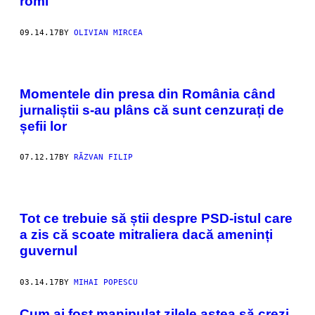
romi
09.14.17
BY
OLIVIAN MIRCEA
Momentele din presa din România când
jurnaliștii s-au plâns că sunt cenzurați de
șefii lor
07.12.17
BY
RĂZVAN FILIP
Tot ce trebuie să știi despre PSD-istul care
a zis că scoate mitraliera dacă ameninți
guvernul
03.14.17
BY
MIHAI POPESCU
Cum ai fost manipulat zilele astea să crezi