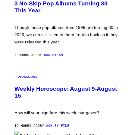
3 No-Skip Pop Albums Turning 30
O
R
B
E
This Year
Y
I
T
M
I
A
M
G
Though these pop albums from 1996 are turning 30 in
R
E
2026, we can still listen to them front to back as if they
O
N
were released this year.
E
Y
/
5 HOURS AGO
BY
DAN MILAM
G
E
T
I
T
L
Horoscopes
Y
L
I
U
M
Weekly Horoscope: August 9-August
S
A
T
G
15
R
E
A
S
T
I
How will your sign fare this week, stargazer?
O
N
B
10 HOURS AGO
BY
ASHLEY FIKE
Y
R