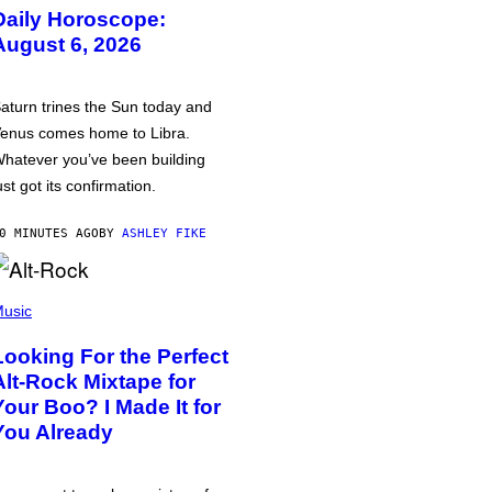
Daily Horoscope:
August 6, 2026
aturn trines the Sun today and
enus comes home to Libra.
hatever you’ve been building
ust got its confirmation.
0 MINUTES AGO
BY
ASHLEY FIKE
usic
Looking For the Perfect
Alt-Rock Mixtape for
Your Boo? I Made It for
You Already