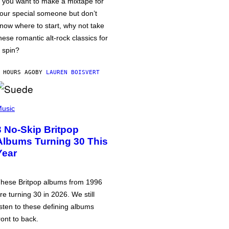
f you want to make a mixtape for
our special someone but don’t
now where to start, why not take
hese romantic alt-rock classics for
 spin?
 HOURS AGO
BY
LAUREN BOISVERT
usic
3 No-Skip Britpop
Albums Turning 30 This
Year
hese Britpop albums from 1996
re turning 30 in 2026. We still
isten to these defining albums
ront to back.