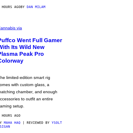
 HOURS AGO
BY
DAN MILAM
annabis via
Puffco Went Full Gamer
With Its Wild New
Plasma Peak Pro
Colorway
he limited-edition smart rig
omes with custom glass, a
atching chamber, and enough
ccessories to outfit an entire
aming setup.
 HOURS AGO
BY
MAHA HAQ
| REVIEWED BY
YSOLT
SIGAN