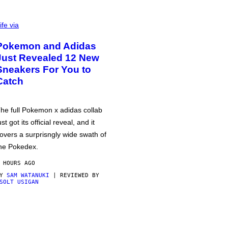
ife via
Pokemon and Adidas
Just Revealed 12 New
Sneakers For You to
Catch
he full Pokemon x adidas collab
ust got its official reveal, and it
overs a surprisngly wide swath of
he Pokedex.
 HOURS AGO
BY
SAM WATANUKI
| REVIEWED BY
SOLT USIGAN