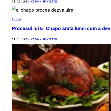
01.13.19
BY
KEEGAN HAMILTON
Crime
Procesul lui El Chapo arată lumii cum a deven
11.24.18
BY
KEEGAN HAMILTON