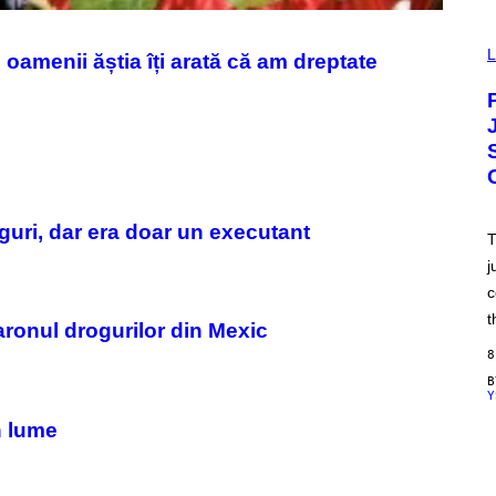
V
I
L
oamenii ăștia îți arată că am dreptate
A
P
O
K
E
M
O
N
/
A
guri, dar era doar un executant
D
T
I
j
D
A
c
S
/
t
aronul drogurilor din Mexic
N
I
8
N
T
Y
E
N
n lume
D
O