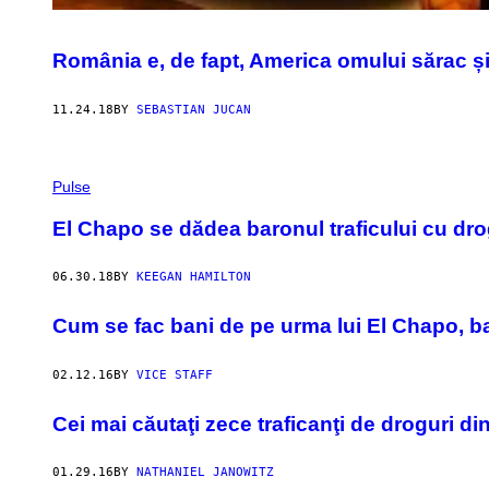
România e, de fapt, America omului sărac și 
11.24.18
BY
SEBASTIAN JUCAN
Pulse
El Chapo se dădea baronul traficului cu dro
06.30.18
BY
KEEGAN HAMILTON
Cum se fac bani de pe urma lui El Chapo, b
02.12.16
BY
VICE STAFF
Cei mai căutaţi zece traficanţi de droguri di
01.29.16
BY
NATHANIEL JANOWITZ