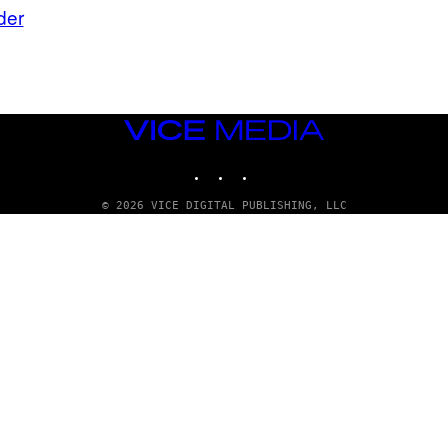
der
VICE
MEDIA
INSTAGRAM
TIKTOK
YOUTUBE
© 2026 VICE DIGITAL PUBLISHING, LLC