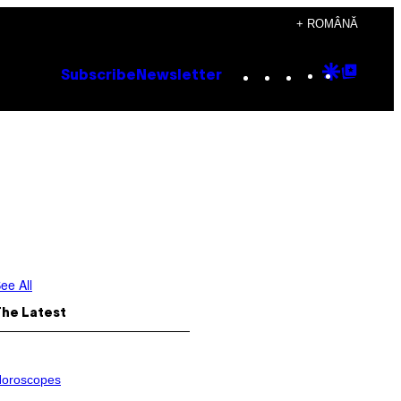
+ ROMÂNĂ
Instagram
TikTok
YouTube
Google
Goog
Subscribe
Newsletter
Discove
Top
Posts
ee All
The Latest
oroscopes