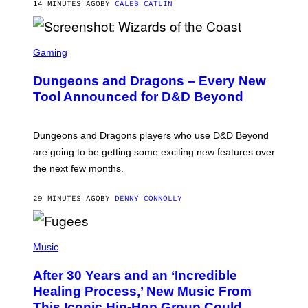
14 MINUTES AGO
BY
CALEB CATLIN
S
C
Gaming
R
E
Dungeons and Dragons – Every New
E
N
Tool Announced for D&D Beyond
S
H
O
T
Dungeons and Dragons players who use D&D Beyond
:
are going to be getting some exciting new features over
W
I
the next few months.
Z
A
R
29 MINUTES AGO
BY
DENNY CONNOLLY
D
S
O
(
F
P
Music
T
H
H
O
E
After 30 Years and an ‘Incredible
T
C
O
O
Healing Process,’ New Music From
B
A
This Iconic Hip-Hop Group Could
Y