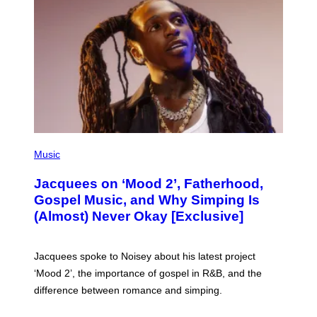
O
(
P
Music
H
O
Jacquees on ‘Mood 2’, Fatherhood,
T
O
Gospel Music, and Why Simping Is
V
(Almost) Never Okay [Exclusive]
I
A
C
A
Jacquees spoke to Noisey about his latest project
M
K
‘Mood 2’, the importance of gospel in R&B, and the
I
difference between romance and simping.
R
K
)