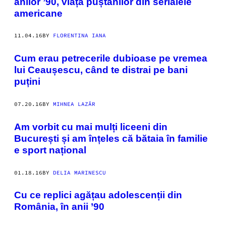
anilor ’90, viața puștanilor din serialele
americane
11.04.16
BY
FLORENTINA IANA
Cum erau petrecerile dubioase pe vremea
lui Ceaușescu, când te distrai pe bani
puțini
07.20.16
BY
MIHNEA LAZĂR
Am vorbit cu mai mulți liceeni din
București și am înțeles că bătaia în familie
e sport național
01.18.16
BY
DELIA MARINESCU
Cu ce replici agățau adolescenții din
România, în anii ’90