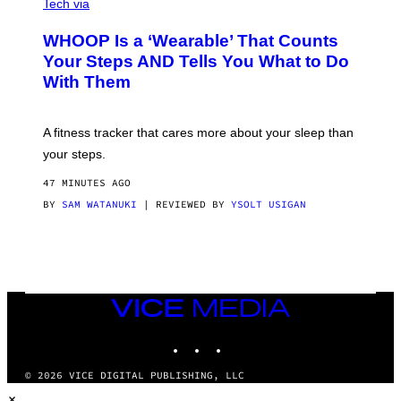
A
I
Tech via
G
A
E
W
WHOOP Is a ‘Wearable’ That Counts
S
H
)
O
Your Steps AND Tells You What to Do
O
With Them
P
A fitness tracker that cares more about your sleep than
your steps.
47 MINUTES AGO
BY
SAM WATANUKI
| REVIEWED BY
YSOLT USIGAN
VICE
MEDIA
INSTAGRAM
TIKTOK
YOUTUBE
© 2026 VICE DIGITAL PUBLISHING, LLC
×