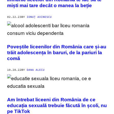
miști mai tare decât o manea la beție
02.22.23
BY
IONUȚ AXINESCU
Poveștile liceenilor din România care și-au
trăit adolescența în baruri, de la pariuri la
comă
10.28.22
BY
DANA ALECU
Am întrebat liceeni din România de ce
educația sexuală trebuie făcută în școli, nu
pe TikTok