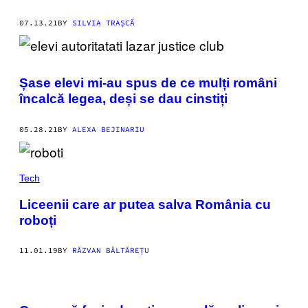
07.13.21
BY
SILVIA TRAȘCĂ
Șase elevi mi-au spus de ce mulți români
încalcă legea, deși se dau cinstiți
05.28.21
BY
ALEXA BEJINARIU
Tech
Liceenii care ar putea salva România cu
roboți
11.01.19
BY
RĂZVAN BĂLTĂREȚU