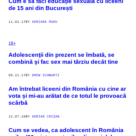
Cum e să faci educație sexuală cu liceeni
de 15 ani din București
11.02.17
BY
ADRIANA RADU
18+
Adolescenţii din prezent se îmbată, se
combină şi fac sex mai târziu decât tine
09.21.17
BY
DREW SCHWARTZ
Am întrebat liceeni din România cu cine ar
vota și mi-au arătat de ce totul le provoacă
scârbă
12.07.16
BY
ADRIAN CRIȘAN
Cum se vedea, ca adolescent în România