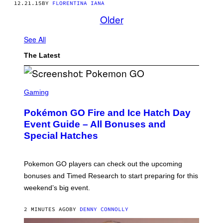
12.21.15
BY
FLORENTINA IANA
Older
See All
The Latest
S
C
Gaming
R
E
Pokémon GO Fire and Ice Hatch Day
E
N
Event Guide – All Bonuses and
S
Special Hatches
H
O
T
:
Pokemon GO players can check out the upcoming
P
O
bonuses and Timed Research to start preparing for this
K
weekend’s big event.
E
M
O
2 MINUTES AGO
BY
DENNY CONNOLLY
N
G