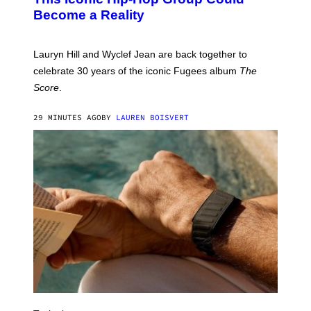
S
J
T
Become a Reality
E
R
E
M
Lauryn Hill and Wyclef Jean are back together to
Y
celebrate 30 years of the iconic Fugees album
The
C
H
Score
.
A
N
P
29 MINUTES AGO
BY
LAUREN BOISVERT
H
O
T
O
G
R
A
P
H
Y
/
G
E
T
T
Y
I
M
V