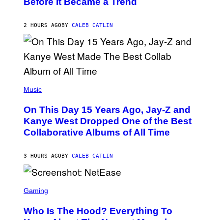
Before It Became a Trend
Y
E
C
S
H
R
2 HOURS AGO
BY
CALEB CATLIN
I
S
T
O
P
H
E
(
R
P
Music
P
H
O
O
L
On This Day 15 Years Ago, Jay-Z and
T
K
O
Kanye West Dropped One of the Best
/
B
N
Collaborative Albums of All Time
Y
B
D
C
A
U
N
3 HOURS AGO
BY
CALEB CATLIN
P
I
H
E
O
L
T
S
B
O
C
Gaming
O
B
R
C
A
E
Z
N
Who Is The Hood? Everything To
E
A
K
N