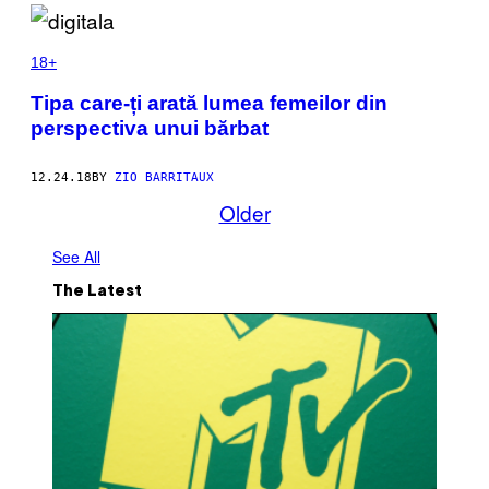
18+
Tipa care-ți arată lumea femeilor din
perspectiva unui bărbat
12.24.18
BY
ZIO BARRITAUX
Older
See All
The Latest