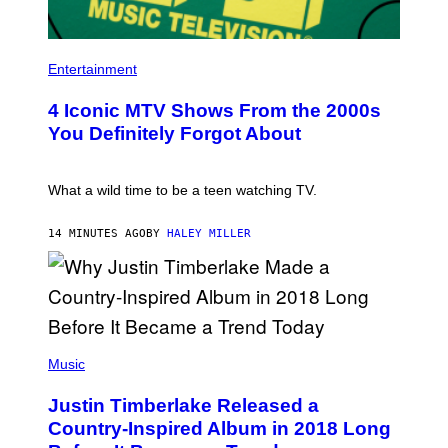
P
H
Entertainment
O
T
4 Iconic MTV Shows From the 2000s
O
:
You Definitely Forgot About
P
E
T
E
What a wild time to be a teen watching TV.
R
K
R
14 MINUTES AGO
BY
HALEY MILLER
A
M
E
R
/
G
E
(
T
P
Music
T
H
Y
O
I
Justin Timberlake Released a
T
M
O
Country-Inspired Album in 2018 Long
A
B
G