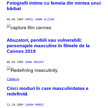
Fotografii intime cu femeia din mintea unui
bărbat
06.06.19
BY
APRIL DAWN ALISON
Abuzatori, penibili sau vulnerabili:
personajele masculine în filmele de la
Cannes 2019
06.03.19
BY
DANA KNIGHT
Călătorii
Cinci moduri în care masculinitatea e
redefinită
12.29.18
BY
SARAH MOROZ