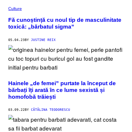
Culture
Fă cunoștință cu noul tip de masculinitate
toxică: „bărbatul sigma”
05.04.23
BY
JUSTINE REIX
Hainele „de femei” purtate la început de
bărbați îți arată în ce lume sexistă și
homofobă trăiești
03.09.22
BY
CĂTĂLINA TEODORESCU