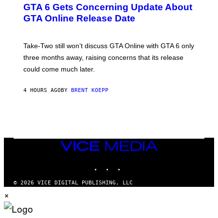
E
GTA 6 Gets Concerning Update About
E
N
GTA Online Release Date
S
H
O
T
Take-Two still won’t discuss GTA Online with GTA 6 only
:
three months away, raising concerns that its release
R
O
could come much later.
C
K
S
4 HOURS AGO
BY
BRENT KOEPP
T
A
R
G
A
M
E
VICE
S
MEDIA
INSTAGRAM
TIKTOK
YOUTUBE
© 2026 VICE DIGITAL PUBLISHING, LLC
×