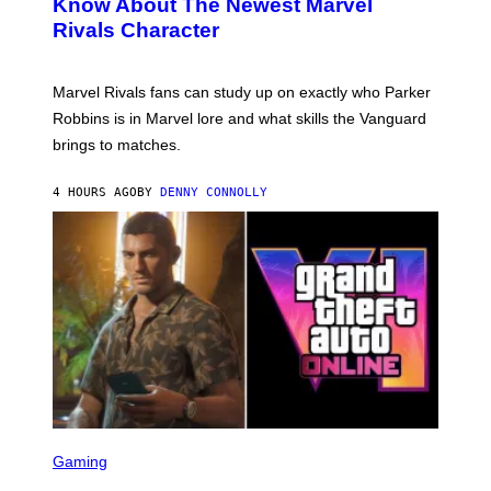
Know About The Newest Marvel
R
/
S
S
N
Rivals Character
H
K
B
O
I
C
T
/
U
:
G
N
Marvel Rivals fans can study up on exactly who Parker
N
E
I
E
T
Robbins is in Marvel lore and what skills the Vanguard
V
T
T
E
brings to matches.
E
Y
R
A
I
S
S
M
A
4 HOURS AGO
BY
DENNY CONNOLLY
E
A
L
G
V
E
I
S
A
F
G
O
E
R
T
V
T
E
Y
V
I
O
M
)
A
G
E
S
S
)
C
Gaming
R