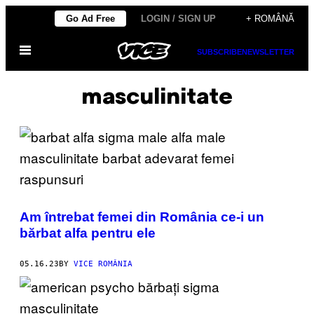
Skip
Go Ad Free
LOGIN / SIGN UP
+ ROMÂNĂ
to
Open
content
SUBSCRIBE
NEWSLETTER
Menu
masculinitate
Am întrebat femei din România ce-i un
bărbat alfa pentru ele
05.16.23
BY
VICE ROMÂNIA