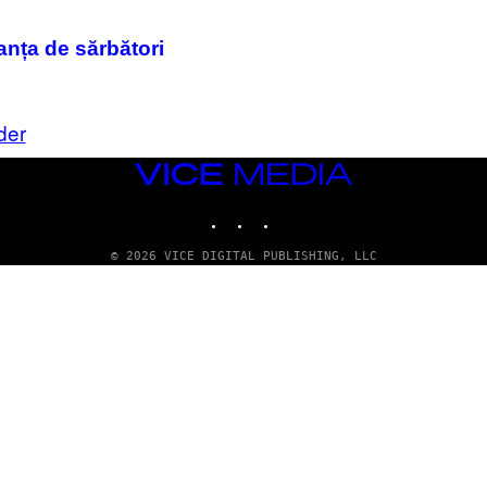
canța de sărbători
der
VICE
MEDIA
INSTAGRAM
TIKTOK
YOUTUBE
© 2026 VICE DIGITAL PUBLISHING, LLC