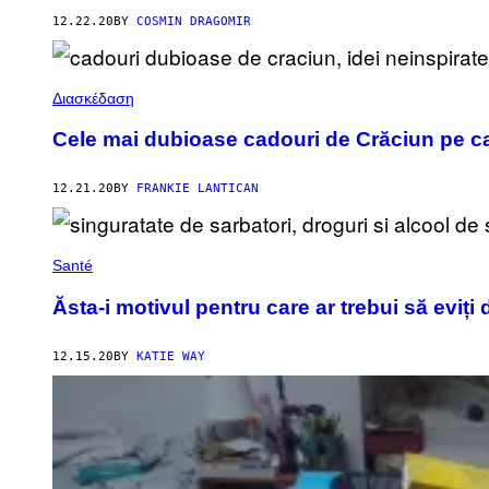
12.22.20
BY
COSMIN DRAGOMIR
Διασκέδαση
Cele mai dubioase cadouri de Crăciun pe ca
12.21.20
BY
FRANKIE LANTICAN
Santé
Ăsta-i motivul pentru care ar trebui să eviți 
12.15.20
BY
KATIE WAY