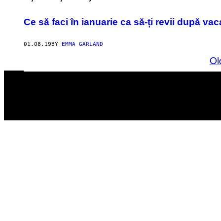
Ce să faci în ianuarie ca să-ți revii după va
01.08.19
BY
EMMA GARLAND
Ol