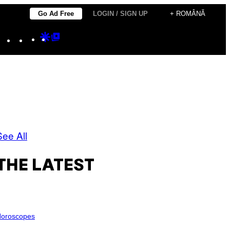
Go Ad Free
LOGIN / SIGN UP
+ ROMÂNĂ
Instagram
TikTok
YouTube
Google
Google
Discover
Top
Posts
See All
THE LATEST
oroscopes