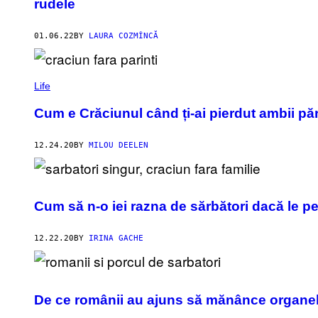
rudele
01.06.22
BY
LAURA COZMÎNCĂ
Life
Cum e Crăciunul când ți-ai pierdut ambii păr
12.24.20
BY
MILOU DEELEN
Cum să n-o iei razna de sărbători dacă le pe
12.22.20
BY
IRINA GACHE
De ce românii au ajuns să mănânce organele 