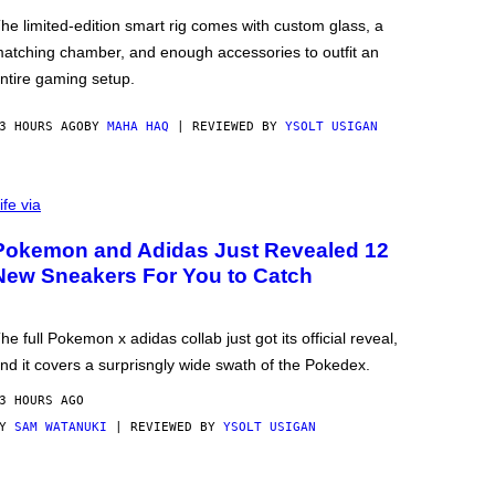
he limited-edition smart rig comes with custom glass, a
atching chamber, and enough accessories to outfit an
ntire gaming setup.
3 HOURS AGO
BY
MAHA HAQ
| REVIEWED BY
YSOLT USIGAN
ife via
Pokemon and Adidas Just Revealed 12
New Sneakers For You to Catch
he full Pokemon x adidas collab just got its official reveal,
nd it covers a surprisngly wide swath of the Pokedex.
3 HOURS AGO
BY
SAM WATANUKI
| REVIEWED BY
YSOLT USIGAN