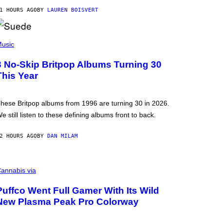
1 HOURS AGO
BY
LAUREN BOISVERT
usic
3 No-Skip Britpop Albums Turning 30
This Year
hese Britpop albums from 1996 are turning 30 in 2026.
e still listen to these defining albums front to back.
2 HOURS AGO
BY
DAN MILAM
annabis via
Puffco Went Full Gamer With Its Wild
New Plasma Peak Pro Colorway