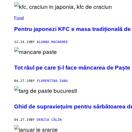
Food
Pentru japonezi KFC e masa tradițională de
12.24.19
BY
ALANNA MACNAMEE
Tot răul pe care ți-l face mâncarea de Paște 
04.27.19
BY
FLORENTINA IANA
Ghid de supraviețuire pentru sărbătoarea 
04.27.19
BY
DENISA CĂLIN