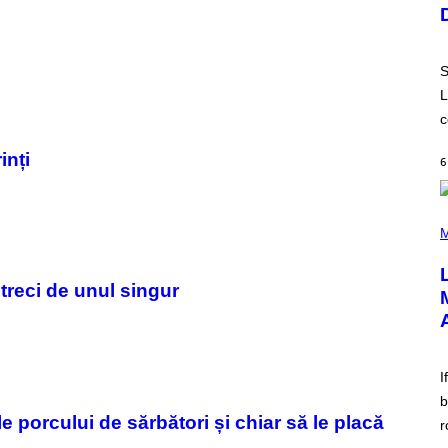
U
S
T
R
A
S
T
I
L
O
c
N
B
Y
inți
6
R
E
E
S
(
A
P
M
.
H
O
T
treci de unul singur
O
B
Y
M
I
C
I
K
H
b
U
porcului de sărbători și chiar să le placă
r
T
S