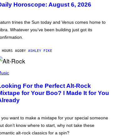
Daily Horoscope: August 6, 2026
aturn trines the Sun today and Venus comes home to
ibra. Whatever you’ve been building just got its
onfirmation.
 HOURS AGO
BY
ASHLEY FIKE
usic
Looking For the Perfect Alt-Rock
Mixtape for Your Boo? I Made It for You
Already
f you want to make a mixtape for your special someone
ut don’t know where to start, why not take these
omantic alt-rock classics for a spin?