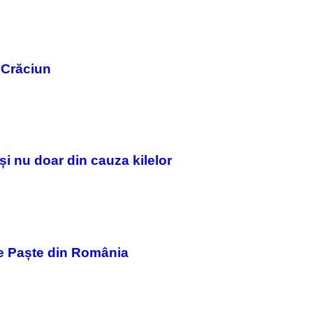
I
N
T
E
N
D
 Crăciun
O
și nu doar din cauza kilelor
de Paște din România