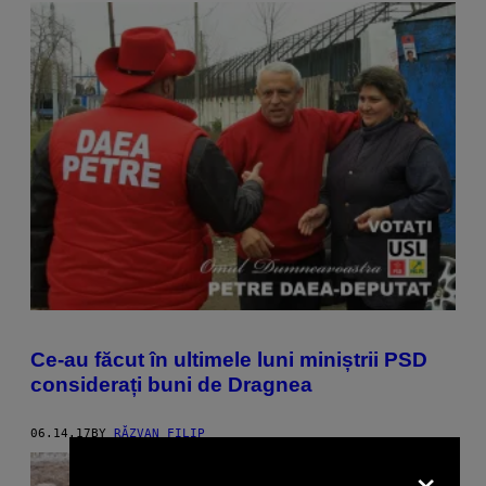
Ce-au făcut în ultimele luni miniștrii PSD
considerați buni de Dragnea
06.14.17
BY
RĂZVAN FILIP
×