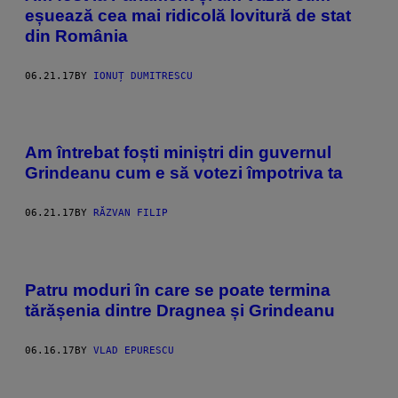
eșuează cea mai ridicolă lovitură de stat
din România
06.21.17
BY
IONUȚ DUMITRESCU
Am întrebat foști miniștri din guvernul
Grindeanu cum e să votezi împotriva ta
06.21.17
BY
RĂZVAN FILIP
Patru moduri în care se poate termina
tărășenia dintre Dragnea și Grindeanu
06.16.17
BY
VLAD EPURESCU