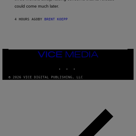
O
could come much later.
C
K
S
4 HOURS AGO
BY
BRENT KOEPP
T
A
R
G
A
M
E
VICE
S
MEDIA
INSTAGRAM
TIKTOK
YOUTUBE
© 2026 VICE DIGITAL PUBLISHING, LLC