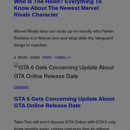
Who Is The Hood? Everything To
E
A
K
N
Know About The Newest Marvel
R
/
S
S
N
Rivals Character
H
K
B
O
I
C
T
/
U
:
G
N
Marvel Rivals fans can study up on exactly who Parker
N
E
I
E
T
Robbins is in Marvel lore and what skills the Vanguard
V
T
T
E
brings to matches.
E
Y
R
A
I
S
S
M
A
4 HOURS AGO
BY
DENNY CONNOLLY
E
A
L
G
V
E
I
S
A
F
G
O
S
E
R
C
Gaming
T
V
R
T
E
E
Y
GTA 6 Gets Concerning Update About
V
E
I
O
N
M
GTA Online Release Date
)
S
A
H
G
O
E
T
S
Take-Two still won’t discuss GTA Online with GTA 6 only
:
)
three months away, raising concerns that its release
R