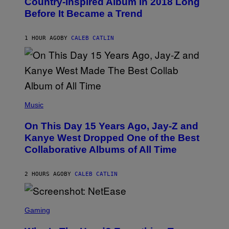
Country-Inspired Album in 2018 Long
A
B
G
Before It Became a Trend
Y
E
C
S
H
R
1 HOUR AGO
BY
CALEB CATLIN
I
S
T
O
P
H
E
(
R
P
Music
P
H
O
O
L
On This Day 15 Years Ago, Jay-Z and
T
K
O
Kanye West Dropped One of the Best
/
B
N
Collaborative Albums of All Time
Y
B
D
C
A
U
N
2 HOURS AGO
BY
CALEB CATLIN
P
I
H
E
O
L
T
S
B
O
C
Gaming
O
B
R
C
A
E
Z
N