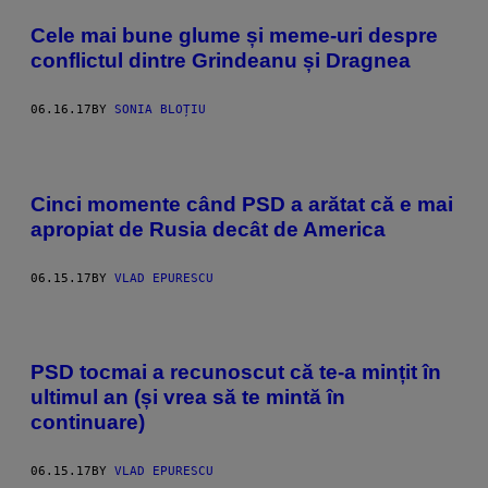
Cele mai bune glume și meme-uri despre
conflictul dintre Grindeanu și Dragnea
06.16.17
BY
SONIA BLOȚIU
Cinci momente când PSD a arătat că e mai
apropiat de Rusia decât de America
06.15.17
BY
VLAD EPURESCU
PSD tocmai a recunoscut că te-a mințit în
ultimul an (și vrea să te mintă în
continuare)
06.15.17
BY
VLAD EPURESCU