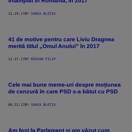
întâmplat în România, în 2017
12.29.17
BY
SONIA BLOȚIU
41 de motive pentru care Liviu Dragnea
merită titlul „Omul Anului” în 2017
12.27.17
BY
RĂZVAN FILIP
Cele mai bune meme-uri despre moțiunea
de cenzură în care PSD s-a bătut cu PSD
06.22.17
BY
SONIA BLOȚIU
Am fost la Parlament și am văzut cum