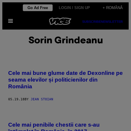
Skip
Go Ad Free
LOGIN / SIGN UP
+ ROMÂNĂ
to
Open
content
SUBSCRIBE
NEWSLETTER
Menu
Sorin Grindeanu
Cele mai bune glume date de Dexonline pe
seama elevilor și politicienilor din
România
05.19.18
BY
JEAN STOIAN
Cele mai penibile chestii care s-au