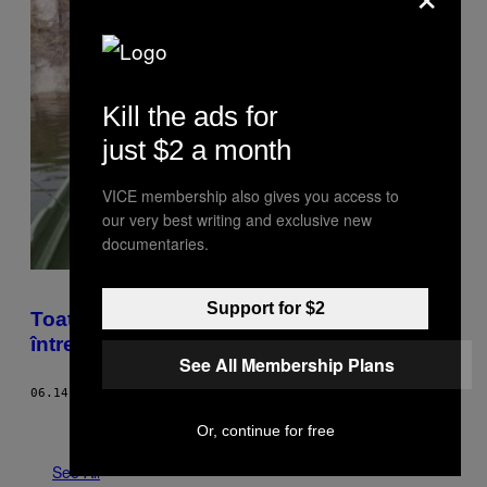
Kill the ads for
just $2 a month
VICE membership also gives you access to
our very best writing and exclusive new
documentaries.
Support for $2
Toate taberele din PSD care se mănâncă
între ele zilele astea
See All Membership Plans
06.14.17
BY
VLAD EPURESCU
Older
Or, continue for free
See All