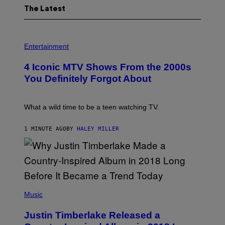
The Latest
P
H
Entertainment
O
T
4 Iconic MTV Shows From the 2000s
O
:
You Definitely Forgot About
P
E
T
E
What a wild time to be a teen watching TV.
R
K
R
1 MINUTE AGO
BY
HALEY MILLER
A
M
E
R
/
G
E
(
T
P
Music
T
H
Y
O
I
Justin Timberlake Released a
T
M
O