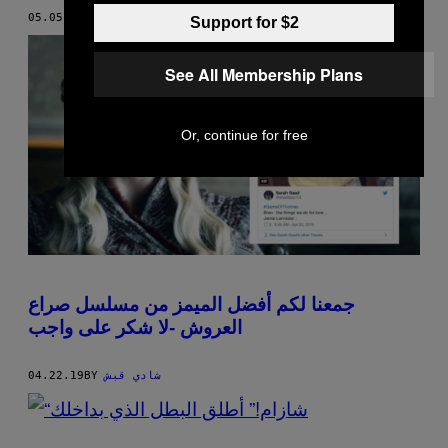
شادي قبش
BY
05.05.19
Support for $2
See All Membership Plans
Or, continue for free
جمعنا لكم أفضل الميمز من مسلسل صراع
العروش -لا شكر على واجب
شادي قبش
BY
04.22.19