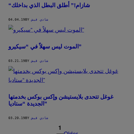
“شازام!” أطلق البطل الذي بداخلك
شادي قبش
BY
04.04.19
الموت ليس سهلاً في “سيكيرو”
شادي قبش
BY
03.21.19
غوغل تتحدى بلايستيشن وإكس بوكس بخدمتها
الجديدة “ستاديا”
شادي قبش
BY
03.20.19
1
Older