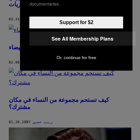
documentaries.
كورونا؟ وكيف نقوم بتعقيم المشتريات
زينب حسين
BY
03.31.20
Support for $2
See All Membership Plans
يوسف أوشن يوثق ثقافة الميتال بالدار البيضاء
Or, continue for free
زينب حسين
BY
02.06.20
كيف تستحم مجموعة من النساء في مكان
مشترك؟
زينب حسين
BY
01.26.20