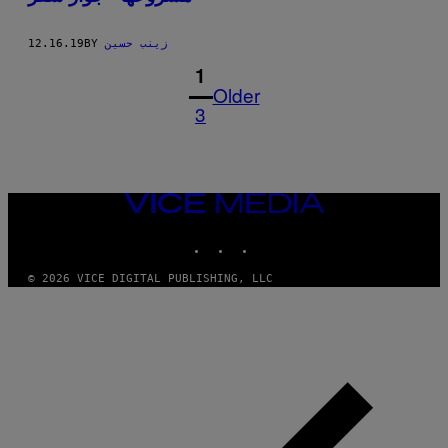
زينب حسين
BY
12.16.19
1
Older
3
VICE
MEDIA
INSTAGRAM
TIKTOK
YOUTUBE
© 2026 VICE DIGITAL PUBLISHING, LLC