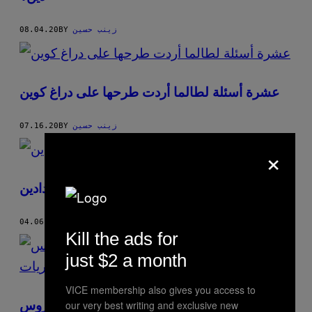
زينب حسين
BY
08.04.20
عشرة أسئلة لطالما أردت طرحها على دراغ كوين
زينب حسين
BY
07.16.20
×
خمسة أسئلة مع الفنانة الأردنية رندة حدادين
زينب حسين
BY
04.06.20
Kill the ads for
just $2 a month
VICE membership also gives you access to
our very best writing and exclusive new
ما هي الاحتياطات الوقائية للتعامل مع فيروس