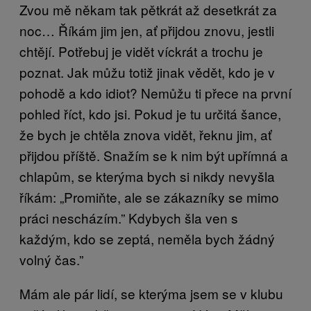
Zvou mě někam tak pětkrát až desetkrát za
noc… Říkám jim jen, ať přijdou znovu, jestli
chtějí. Potřebuj je vidět víckrát a trochu je
poznat. Jak můžu totiž jinak vědět, kdo je v
pohodě a kdo idiot? Nemůžu ti přece na první
pohled říct, kdo jsi. Pokud je tu určitá šance,
že bych je chtěla znova vidět, řeknu jim, ať
přijdou příště. Snažím se k nim být upřímná a
chlapům, se kterýma bych si nikdy nevyšla
říkám: „Promiňte, ale se zákazníky se mimo
práci nescházím.” Kdybych šla ven s
každým, kdo se zeptá, neměla bych žádný
volný čas.”
Mám ale pár lidí, se kterýma jsem se v klubu