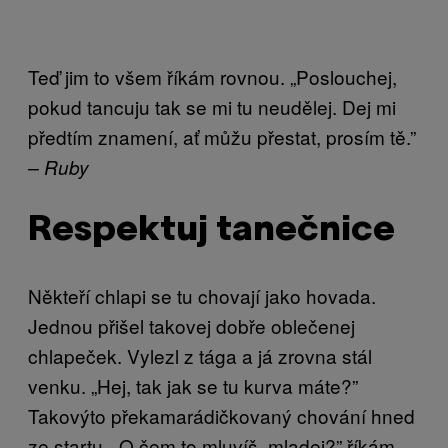
Teď jim to všem říkám rovnou. „Poslouchej,
pokud tancuju tak se mi tu neudělej. Dej mi
předtím znamení, ať můžu přestat, prosím tě.”
– Ruby
Respektuj tanečnice
Někteří chlapi se tu chovají jako hovada.
Jednou přišel takovej dobře oblečenej
chlapeček. Vylezl z tága a já zrovna stál
venku. „Hej, tak jak se tu kurva máte?”
Takovýto překamarádičkovaný chování hned
ze startu. „O čem to mluvíš, mladej?” říkám