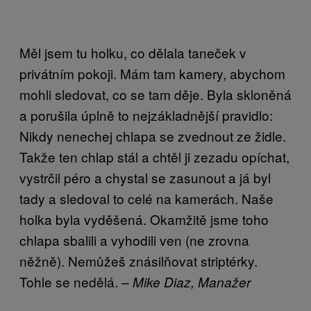
Měl jsem tu holku, co dělala taneček v
privátním pokoji. Mám tam kamery, abychom
mohli sledovat, co se tam děje. Byla skloněná
a porušila úplně to nejzákladnější pravidlo:
Nikdy nenechej chlapa se zvednout ze židle.
Takže ten chlap stál a chtěl ji zezadu opíchat,
vystrčil péro a chystal se zasunout a já byl
tady a sledoval to celé na kamerách. Naše
holka byla vyděšená. Okamžitě jsme toho
chlapa sbalili a vyhodili ven (ne zrovna
něžně). Nemůžeš znásilňovat striptérky.
Tohle se nedělá.
– Mike Diaz, Manažer