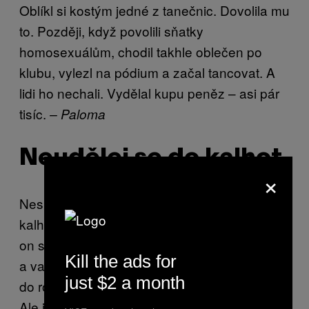
Oblíkl si kostým jedné z tanečnic. Dovolila mu
to. Později, když povolili sňatky
homosexuálům, chodil takhle oblečen po
klubu, vylezl na pódium a začal tancovat. A
lidi ho nechali. Vydělal kupu peněz – asi pár
tisíc.
– Paloma
Neudělej se do kalhot
×
Nesnáším, když se nám tu chlap udělá do
kalhot. Je to úchylné. Tančíte mu na klíně a
on se udělá a prosákne to, ucítíte to na noze
Kill the ads for
a vaše reakce je: „Co to je sakra?” Upadne
just $2 a month
do rozpaků a říká: „Prostě jsem se udělal.”
Ale já po takových věcech odcházím. Není to