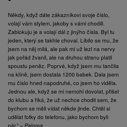
Někdy, když dáte zákazníkovi svoje číslo,
volají vám stylem, jakoby s vámi chodili.
Zablokuju je a volají dál z jinýho čísla. Byl tu
jeden, který se takhle choval. Líbilo se mu, že
jsem na něj milá, ale pak mi už lezl na nervy
jak pořád žvanil, ale na druhou stranu platil
spoustu peněz. Poprvé, když jsem mu tančila
na klíně, jsem dostala 1200 babek. Dala jsem
mu číslo hned napodruhé, co jsem ho viděla.
Jednou ale, když se mi nemohl dovolat, přišel
do klubu a říká, že už nechce chodit sem, že
bychom se měli vídat někde jinde. Chtěl si
udělat fotky do telefonu, jako bychom byli
pár.”
– Paloma