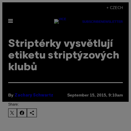
Skip
+ CZECH
to
Open
content
SUBSCRIBE
NEWSLETTER
Menu
Striptérky vysvětlují
etiketu striptýzových
klubů
By
September 15, 2015, 9:10am
Zachary Schwartz
Share: