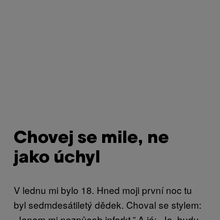
Chovej se mile, ne
jako úchyl
V lednu mi bylo 18. Hned moji první noc tu
byl sedmdesátiletý dědek. Choval se stylem:
„Jenom mi nezpůsob infarkt.” A já: „Jo, budu