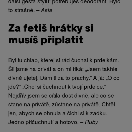
další gesta stylu: potřebuješ deodorant. Bylo
to strašné.
– Asia
Za fetiš hrátky si
musíš připlatit
Byl tu chlap, kterej si rád čuchal k prdelkám.
Šli jsme na privát a on mi říká: „Jsem takhle
divně ujetej. Dám ti za to prachy.” A já: „O co
jde?” „Chci si čuchnout k tvojí prdelce.”
Nejdřív jsem se cítila dost divně, ale co se
stane na privátě, zůstane na privátě. Chtěl
jen, abych se ohnula a čichl si k zadku.
Jedno přičuchnutí a hotovo.
– Ruby