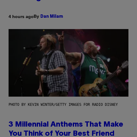
By
4 hours ago
Dan Milam
PHOTO BY KEVIN WINTER/GETTY IMAGES FOR RADIO DISNEY
3 Millennial Anthems That Make
You Think of Your Best Friend