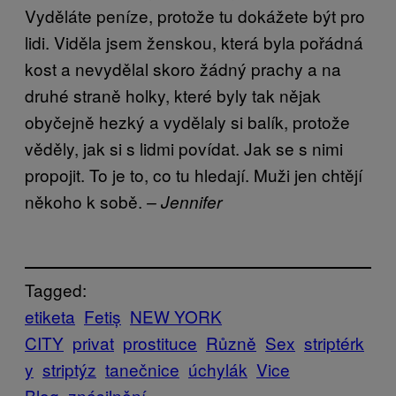
Vyděláte peníze, protože tu dokážete být pro
lidi. Viděla jsem ženskou, která byla pořádná
kost a nevydělal skoro žádný prachy a na
druhé straně holky, které byly tak nějak
obyčejně hezký a vydělaly si balík, protože
věděly, jak si s lidmi povídat. Jak se s nimi
propojit. To je to, co tu hledají. Muži jen chtějí
někoho k sobě.
– Jennifer
Tagged:
etiketa
Fetiș
NEW YORK
CITY
privat
prostituce
Různě
Sex
striptérk
y
striptýz
tanečnice
úchylák
Vice
Blog
znásilnění