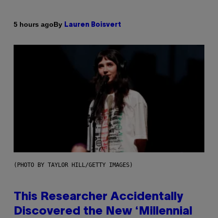
By
5 hours ago
Lauren Boisvert
(PHOTO BY TAYLOR HILL/GETTY IMAGES)
This Researcher Accidentally
Discovered the New ‘Millennial