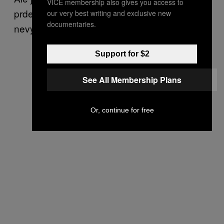
VICE membership also gives you access to
prdel. Dejte mi předtím vědět, ať to příště
our very best writing and exclusive new
documentaries.
nevysednu!
Support for $2
See All Membership Plans
Or, continue for free