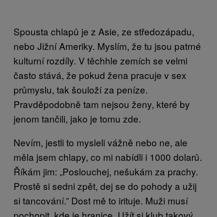
Spousta chlapů je z Asie, ze středozápadu,
nebo Jižní Ameriky. Myslím, že tu jsou patrné
kulturní rozdíly. V těchhle zemích se velmi
často stává, že pokud žena pracuje v sex
průmyslu, tak šouloží za peníze.
Pravděpodobně tam nejsou ženy, které by
jenom tančili, jako je tomu zde.
Nevím, jestli to mysleli vážně nebo ne, ale
měla jsem chlapy, co mi nabídli i 1000 dolarů.
Říkám jim: „Poslouchej, nešukám za prachy.
Prostě si sedni zpět, dej se do pohody a užij
si tancování.” Dost mě to irituje. Muži musí
pochopit, kde je hranice. Užít si klub takový,