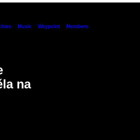
hies
Music
Waypoint
Members
e
ěla na