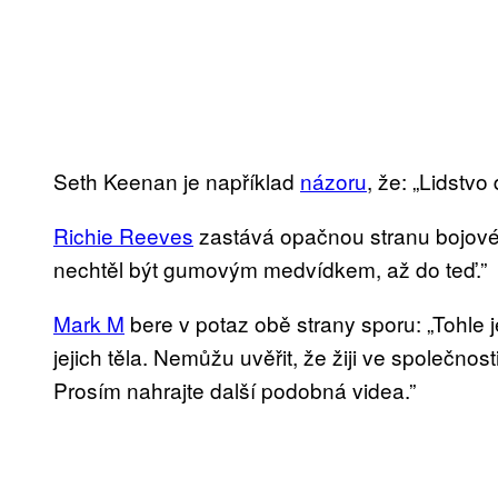
Seth Keenan je například
názoru
, že: „Lidstv
Richie Reeves
zastává opačnou stranu bojové l
nechtěl být gumovým medvídkem, až do teď.”
Mark M
bere v potaz obě strany sporu: „Tohle je
jejich těla. Nemůžu uvěřit, že žiji ve společnos
Prosím nahrajte další podobná videa.”