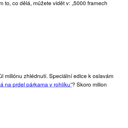
m to, co dělá, můžete vidět v: „5000 framech
 miliónu zhlédnutí. Speciální edice k oslavám
á na prdel párkama v rohlíku”
? Skoro milion