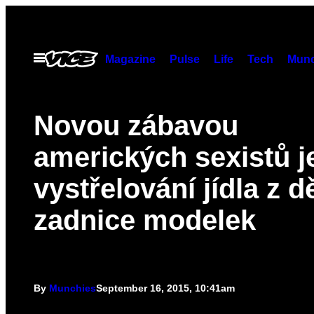
Skip
to
content
Open
Magazine
Pulse
Life
Tech
Munc
Menu
Novou zábavou
amerických sexistů j
vystřelování jídla z d
zadnice modelek
By
Munchies
September 16, 2015, 10:41am