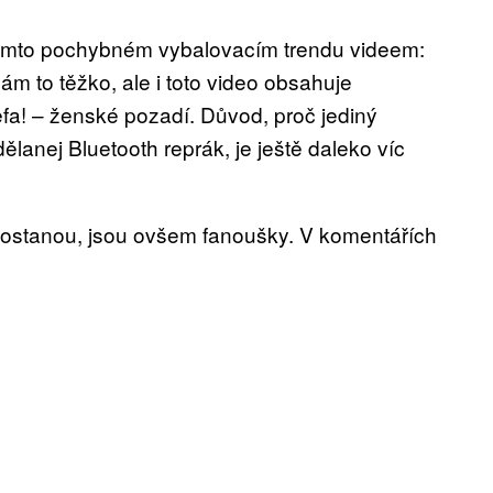
 tomto pochybném vybalovacím trendu videem:
nám to těžko, ale i toto video obsahuje
fa! – ženské pozadí. Důvod, proč jediný
odělanej Bluetooth reprák, je ještě daleko víc
 dostanou, jsou ovšem fanoušky. V komentářích