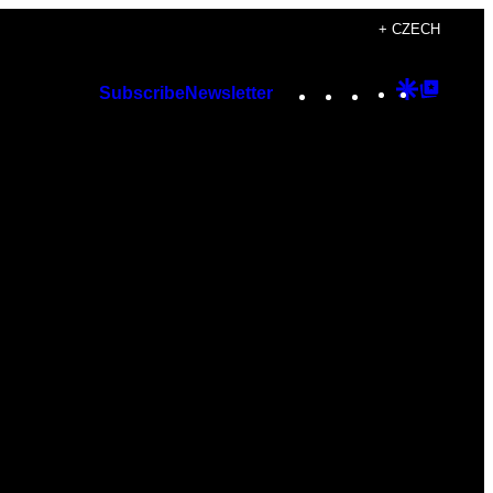
+ CZECH
Instagram
TikTok
YouTube
Google
Googl
Subscribe
Newsletter
Discover
Top
Posts