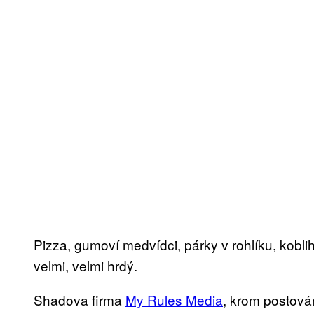
Pizza, gumoví medvídci, párky v rohlíku, kobli
velmi, velmi hrdý.
Shadova firma
My Rules Media
, krom postová