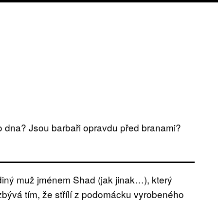
o dna? Jsou barbaři opravdu před branami?
ediný muž jménem Shad (jak jinak…), který
 zbývá tím, že střílí z podomácku vyrobeného