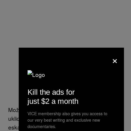
×
Kill the ads for
just $2 a month
Možným řešením a prvním krůčkem k
VICE membership also gives you access to
uklidnění stále z většiny potichoučku
our very best writing and exclusive new
eskalující situace u nás, je totiž jedna jediná
documentaries.