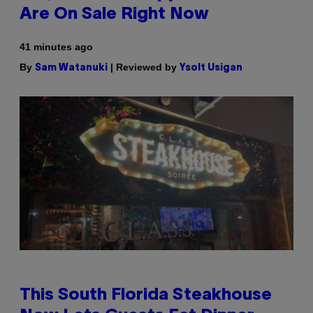
Are On Sale Right Now
41 minutes ago
By
| Reviewed by
Sam Watanuki
Ysolt Usigan
This South Florida Steakhouse