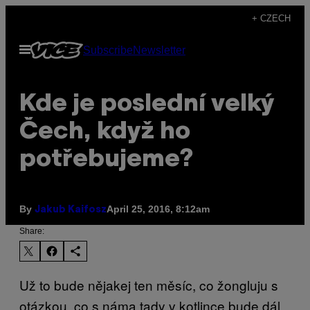
Skip
+ CZECH
to
Open
Subscribe
Newsletter
content
Menu
Kde je poslední velký
Čech, když ho
potřebujeme?
By
April 25, 2016, 8:12am
Jakub Kaifosz
Share:
Už to bude nějakej ten měsíc, co žongluju s
otázkou, co s náma tady v kotlince bude dál.