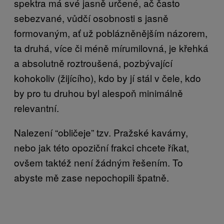
spektra má své jasně určené, ač často
sebezvané, vůdčí osobnosti s jasně
formovaným, ať už poblázněnějším názorem,
ta druhá, více či méně mírumilovná, je křehká
a absolutně roztroušená, pozbývající
kohokoliv (žijícího), kdo by jí stál v čele, kdo
by pro tu druhou byl alespoň minimálně
relevantní.
Nalezení “obličeje” tzv. Pražské kavárny,
nebo jak této opoziční frakci chcete říkat,
ovšem taktéž není žádným řešením. To
abyste mě zase nepochopili špatně.