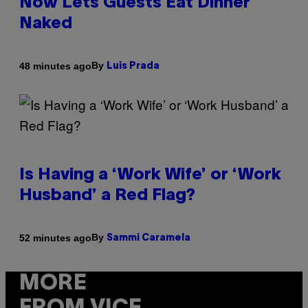
Now Lets Guests Eat Dinner
Naked
By
48 minutes ago
Luis Prada
Is Having a ‘Work Wife’ or ‘Work
Husband’ a Red Flag?
By
52 minutes ago
Sammi Caramela
MORE