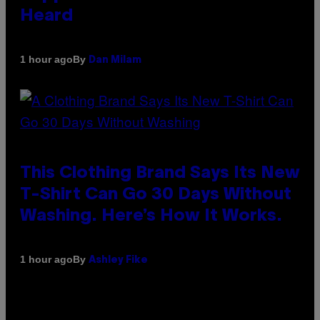
Heard
By
1 hour ago
Dan Milam
This Clothing Brand Says Its New
T-Shirt Can Go 30 Days Without
Washing. Here’s How It Works.
By
1 hour ago
Ashley Fike