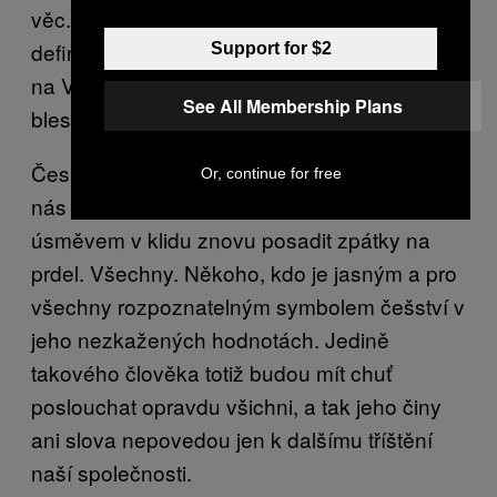
věc. A v žádném případě to není jasné
definování protivníků, kteří si pak můžou jít
Support for $2
na Václavák veřejně naplivat do obličejů před
See All Membership Plans
blesky Blesku.
Česká republika potřebuje osobnost, která by
Or, continue for free
nás dokázala s chápavým mateřským
úsměvem v klidu znovu posadit zpátky na
prdel. Všechny. Někoho, kdo je jasným a pro
všechny rozpoznatelným symbolem češství v
jeho nezkažených hodnotách. Jedině
takového člověka totiž budou mít chuť
poslouchat opravdu všichni, a tak jeho činy
ani slova nepovedou jen k dalšímu tříštění
naší společnosti.