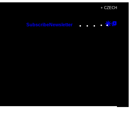
+ CZECH
Instagram
TikTok
YouTube
Google
Googl
Subscribe
Newsletter
Discover
Top
Posts