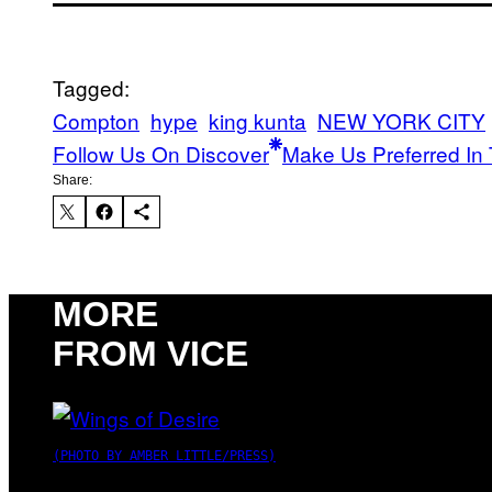
Tagged:
Compton
hype
king kunta
NEW YORK CITY
Follow Us On Discover
Make Us Preferred In 
Share:
MORE
FROM VICE
(PHOTO BY AMBER LITTLE/PRESS)