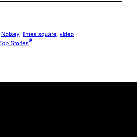
Noisey
times square
video
Top Stories