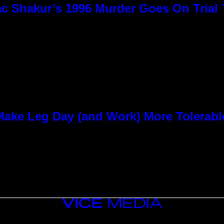
c Shakur’s 1996 Murder Goes On Trial
ke Leg Day (and Work) More Tolerabl
VICE
MEDIA
INSTAGRAM
TIKTOK
YOUTUBE