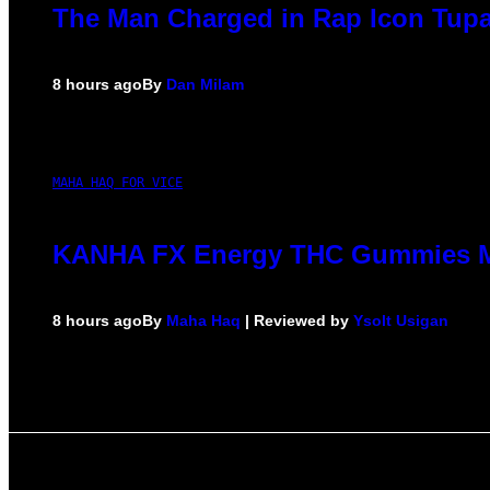
The Man Charged in Rap Icon Tupa
8 hours ago
By
Dan Milam
MAHA HAQ FOR VICE
KANHA FX Energy THC Gummies Ma
8 hours ago
By
Maha Haq
| Reviewed by
Ysolt Usigan