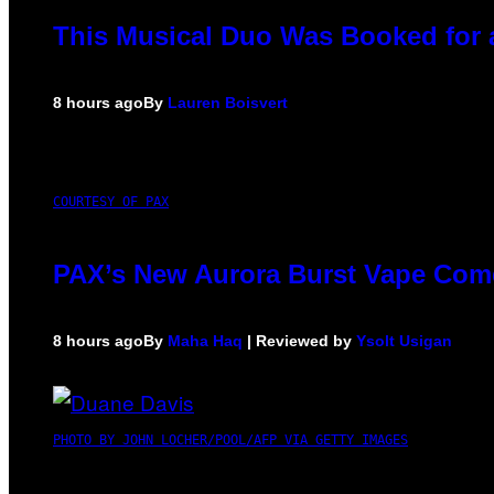
This Musical Duo Was Booked for a 
8 hours ago
By
Lauren Boisvert
COURTESY OF PAX
PAX’s New Aurora Burst Vape Come
8 hours ago
By
Maha Haq
| Reviewed by
Ysolt Usigan
PHOTO BY JOHN LOCHER/POOL/AFP VIA GETTY IMAGES