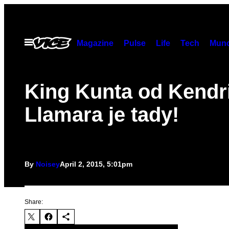
Skip
to
content
Open
Magazine
Pulse
Life
Tech
Munc
Menu
King Kunta od Kendr
Llamara je tady!
By
Noisey
April 2, 2015, 5:01pm
Share: