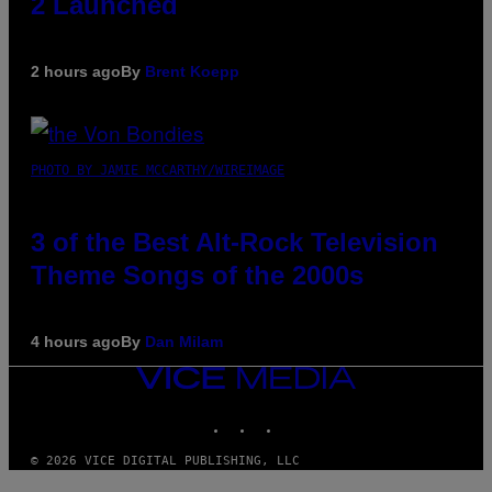
2 Launched
2 hours ago
By
Brent Koepp
PHOTO BY JAMIE MCCARTHY/WIREIMAGE
3 of the Best Alt-Rock Television
Theme Songs of the 2000s
4 hours ago
By
Dan Milam
VICE
MEDIA
INSTAGRAM
TIKTOK
YOUTUBE
© 2026 VICE DIGITAL PUBLISHING, LLC