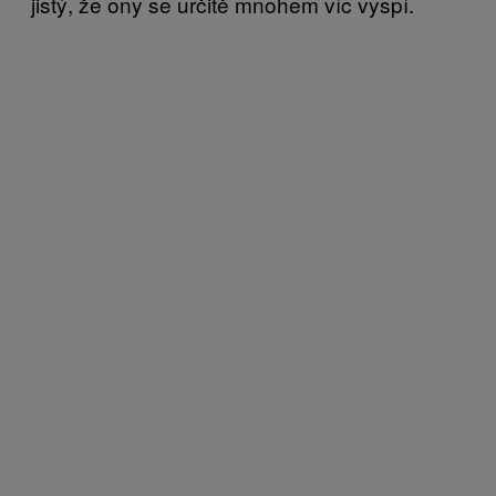
jistý, že ony se určitě mnohem víc vyspí.