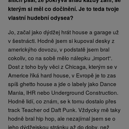
kterým si měl co dočinění. Je to teda tvoje
vlastní hudební odysea?
Jo, začal jako dýdžej hrát house a garage už
v šestnácti. Hodně jsem si kupoval desky z
americkýho dovozu, v podstatě jsem bral
cokoliv, co na sobě mělo nálepku „import“.
Dost z toho byly věci z Chicaga, kterým se v
Americe říká hard house, v Evropě je to zas
spíš ghetto house a jde o labely jako Dance
Mania, IHR nebo Underground Construction.
Hodně lidí, co znám, se k tomu dostalo přes
track Teacher od Daft Punk. Vždycky mě taky
hodně bral hip hop, ale nezajímal jsem se o
jeho dýdžejskou stránku až do doby, než