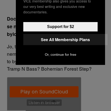
VICE membership also gives you access to
our very best writing and exclusive new
documentaries.
Docela vyčerpávající cesta. Budu čekat, až
se na ní taky objeví prague sound. To by
Support for $2
bylo docela solidní zakončení, co myslíš?
See All Membership Plans
Jo, to by bylo cool. Moc míst něco takovýho
nemá a už vůbec ne v Evropě. Podle mě by
Or, continue for free
to byl derivát nějakýho britskýho stylu… třeba
Tramp N Bass? Bohemian Forest Step?