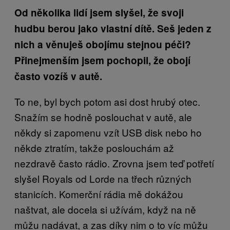
Od několika lidí jsem slyšel, že svoji
hudbu berou jako vlastní dítě. Seš jeden z
nich a věnuješ obojímu stejnou péči?
Přinejmenším jsem pochopil, že obojí
často vozíš v autě.
To ne, byl bych potom asi dost hrubý otec.
Snažím se hodně poslouchat v autě, ale
někdy si zapomenu vzít USB disk nebo ho
někde ztratím, takže poslouchám až
nezdravě často rádio. Zrovna jsem teď potřetí
slyšel Royals od Lorde na třech různých
stanicích. Komerční rádia mě dokážou
naštvat, ale docela si užívám, když na ně
můžu nadávat, a zas díky nim o to víc můžu