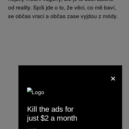
od reality. Spíš jde o to, že věci, co mě baví,
se občas vrací a občas zase vyjdou z módy.
×
Kill the ads for
just $2 a month