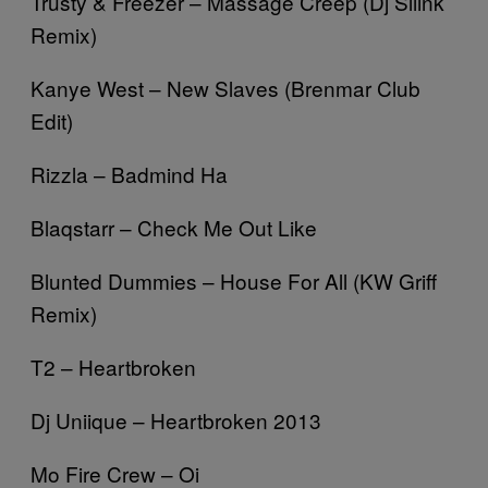
Trusty & Freezer – Massage Creep (Dj Sliink
Remix)
Kanye West – New Slaves (Brenmar Club
Edit)
Rizzla – Badmind Ha
Blaqstarr – Check Me Out Like
Blunted Dummies – House For All (KW Griff
Remix)
T2 – Heartbroken
Dj Uniique – Heartbroken 2013
Mo Fire Crew – Oi