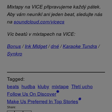
Mixtapy na VICE připravujeme každý pátek.
Aby vám neunikl ani jeden beat, sledujte nás
na
soundcloud.com/vicecs
Víc beatů v mixtapech na VICE:
Bonus
/
Ink Midget
/
dné
/
Karaoke Tundra
/
Synkro
Tagged:
beats
hudba
kluby
mixtape
Třetí ucho
Follow Us On Discover
Make Us Preferred In Top Stories
Share: