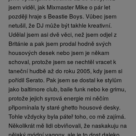
jsem viděl, jak Mixmaster Mike o pár let
později hraje s Beastie Boys. Vůbec jsem
netušil, že DJ může být takhle kreativní.
Udělal jsem asi dvě věci, než jsem odjel z
Británie a pak jsem prodal hodně svých
housových desek nebo jsem je někam
schoval, protože jsem se nechtěl vracet k
taneční hudbě až do roku 2005, kdy jsem si
pořídil Serato. Pak jsem se dostal ke stylům
jako baltimore club, baile funk nebo ke grimu,
protože jejich syrová energie mi něčím
připomínala ty staré ghetto housové desky.
Tohle vždycky byla páteř toho, co mě zajímá.
Několikrát mě lidi obviňovali, že naskakuju na
nějaký módní vagony, ale je to dost daleko