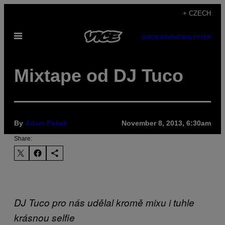
Skip
+ CZECH
to
Open
content
SUBSCRIBE
NEWSLETTER
Menu
Mixtape od DJ Tuco
By
Adam Pešek
November 8, 2013, 6:30am
Share:
DJ Tuco pro nás udělal kromě mixu i tuhle
krásnou selfie