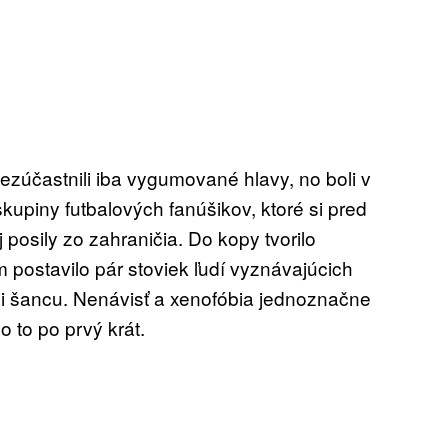
ezúčastnili iba vygumované hlavy, no boli v
skupiny futbalových fanúšikov, ktoré si pred
 posily zo zahraničia. Do kopy tvorilo
m postavilo pár stoviek ľudí vyznávajúcich
 šancu. Nenávisť a xenofóbia jednoznačne
o to po prvý krát.