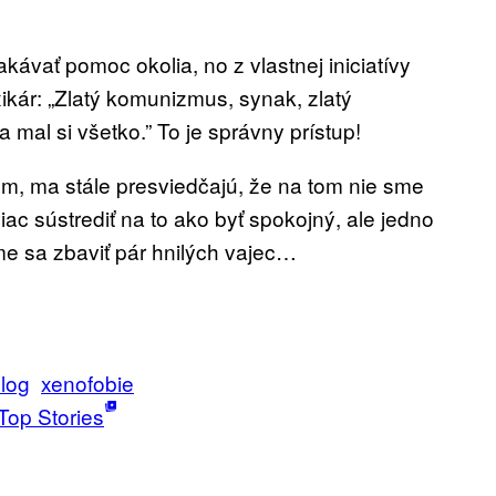
kávať pomoc okolia, no z vlastnej iniciatívy
ikár: „Zlatý komunizmus, synak, zlatý
mal si všetko.” To je správny prístup!
em, ma stále presviedčajú, že na tom nie sme
ac sústrediť na to ako byť spokojný, ale jedno
e sa zbaviť pár hnilých vajec…
log
xenofobie
Top Stories