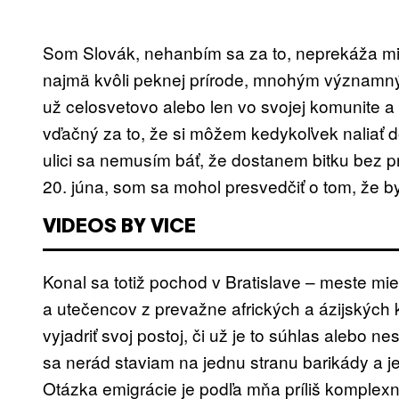
Som Slovák, nehanbím sa za to, neprekáža mi 
najmä kvôli peknej prírode, mnohým významným
už celosvetovo alebo len vo svojej komunite a
vďačný za to, že si môžem kedykoľvek naliať do
ulici sa nemusím báť, že dostanem bitku bez p
20. júna, som sa mohol presvedčiť o tom, že b
VIDEOS BY VICE
Konal sa totiž pochod v Bratislave – meste mie
a utečencov z prevažne afrických a ázijských
vyjadriť svoj postoj, či už je to súhlas alebo n
sa nerád staviam na jednu stranu barikády a j
Otázka emigrácie je podľa mňa príliš komplex