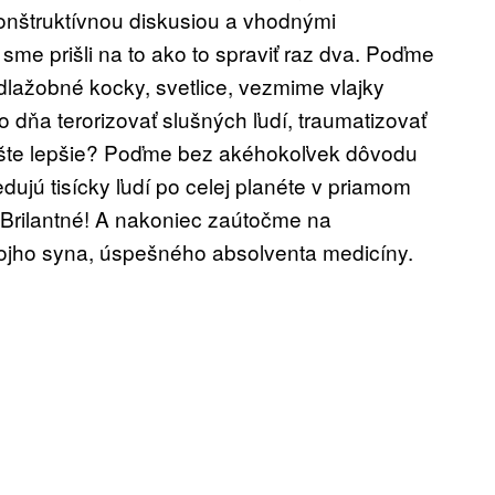
konštruktívnou diskusiou a vhodnými
sme prišli na to ako to spraviť raz dva. Poďme
, dlažobné kocky, svetlice, vezmime vlajky
 dňa terorizovať slušných ľudí, traumatizovať
e ešte lepšie? Poďme bez akéhokoľvek dôvodu
dujú tisícky ľudí po celej planéte v priamom
Brilantné! A nakoniec zaútočme na
svojho syna, úspešného absolventa medicíny.