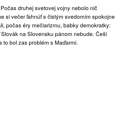
 Počas druhej svetovej vojny nebolo nič
ne si večer ľahnúť s čistým svedomím spokojne
li, počas éry mečiarizmu, babky demokratky:
aľ Slovák na Slovensku pánom nebude. Češi
na to bol zas problém s Maďarmi.