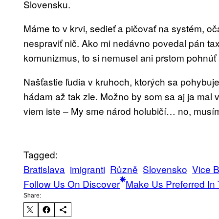
Slovensku.
Máme to v krvi, sedieť a pičovať na systém, oča
nespraviť nič. Ako mi nedávno povedal pán tax
komunizmus, to si nemusel ani prstom pohnúť a 
Našťastie ľudia v kruhoch, ktorých sa pohybuj
hádam až tak zle. Možno by som sa aj ja mal vi
viem iste – My sme národ holubičí… no, musím
Tagged:
Bratislava
imigranti
Různě
Slovensko
Vice B
Follow Us On Discover
Make Us Preferred In 
Share: