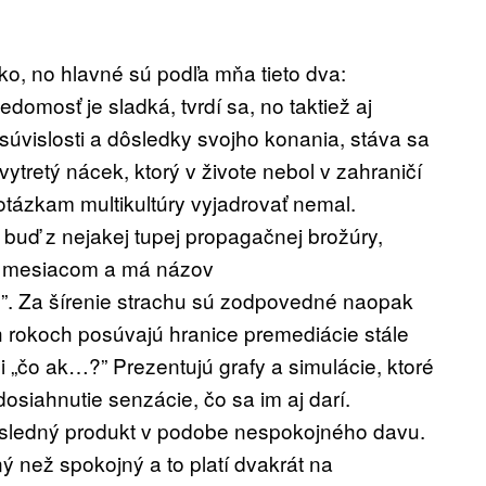
o, no hlavné sú podľa mňa tieto dva:
omosť je sladká, tvrdí sa, no taktiež aj
úvislosti a dôsledky svojho konania, stáva sa
ytretý nácek, ktorý v živote nebol v zahraničí
 otázkam multikultúry vyjadrovať nemal.
 buď z nejakej tupej propagačnej brožúry,
red mesiacom a má názov
”. Za šírenie strachu sú zodpovedné naopak
 rokoch posúvajú hranice premediácie stále
i „čo ak…?” Prezentujú grafy a simulácie, ktoré
osiahnutie senzácie, čo sa im aj darí.
ýsledný produkt v podobe nespokojného davu.
ý než spokojný a to platí dvakrát na