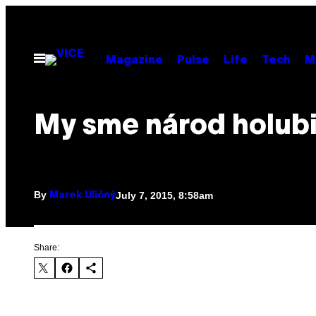
Skip
to
content
Open
Magazine
Pulse
Life
Tech
M
Menu
My sme národ holubi
By
July 7, 2015, 8:58am
Marek Uličný
Share: