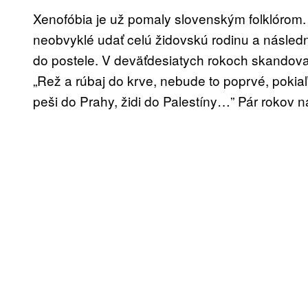
Xenofóbia je už pomaly slovenským folklórom.
neobvyklé udať celú židovskú rodinu a násled
do postele. V deväťdesiatych rokoch skandova
„Rež a rúbaj do krve, nebude to poprvé, poki
peši do Prahy, židi do Palestíny…” Pár rokov 