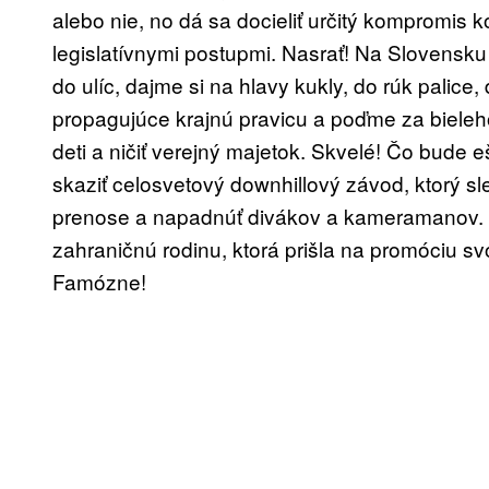
alebo nie, no dá sa docieliť určitý kompromis 
legislatívnymi postupmi. Nasrať! Na Slovensku 
do ulíc, dajme si na hlavy kukly, do rúk palice
propagujúce krajnú pravicu a poďme za bieleho
deti a ničiť verejný majetok. Skvelé! Čo bud
skaziť celosvetový downhillový závod, ktorý sle
prenose a napadnúť divákov a kameramanov. 
zahraničnú rodinu, ktorá prišla na promóciu 
Famózne!