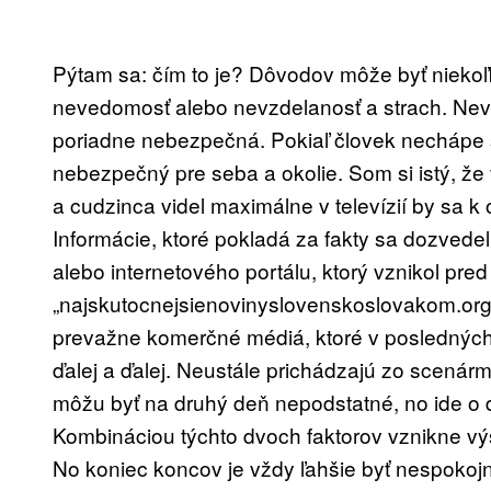
Pýtam sa: čím to je? Dôvodov môže byť niekoľk
nevedomosť alebo nevzdelanosť a strach. Neved
poriadne nebezpečná. Pokiaľ človek nechápe s
nebezpečný pre seba a okolie. Som si istý, že v
a cudzinca videl maximálne v televízií by sa k
Informácie, ktoré pokladá za fakty sa dozvedel
alebo internetového portálu, ktorý vznikol p
„najskutocnejsienovinyslovenskoslovakom.org
prevažne komerčné médiá, ktoré v posledných
ďalej a ďalej. Neustále prichádzajú zo scenárm
môžu byť na druhý deň nepodstatné, no ide o d
Kombináciou týchto dvoch faktorov vznikne v
No koniec koncov je vždy ľahšie byť nespokojn