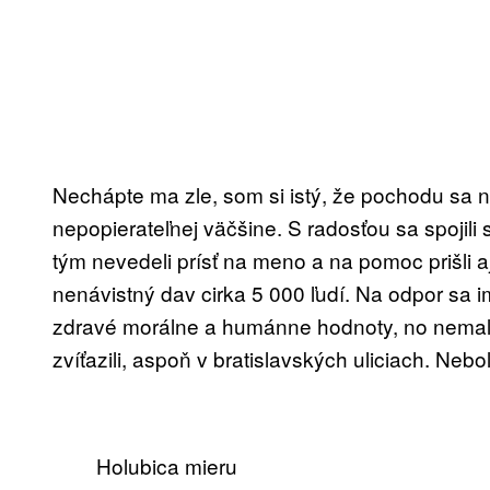
Nechápte ma zle, som si istý, že pochodu sa n
nepopierateľnej väčšine. S radosťou sa spojili 
tým nevedeli prísť na meno a na pomoc prišli aj
nenávistný dav cirka 5 000 ľudí. Na odpor sa i
zdravé morálne a humánne hodnoty, no nemali
zvíťazili, aspoň v bratislavských uliciach. Nebol
Holubica mieru