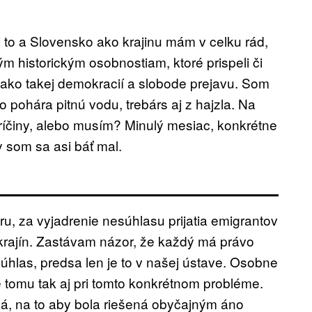
to a Slovensko ako krajinu mám v celku rád,
 historickým osobnostiam, ktoré prispeli či
 ako takej demokracií a slobode prejavu. Som
 pohára pitnú vodu, trebárs aj z hajzla. Na
ríčiny, alebo musím? Minulý mesiac, konkrétne
y som sa asi báť mal.
ru, za vyjadrenie nesúhlasu prijatia emigrantov
 krajín. Zastávam názor, že každý má právo
esúhlas, predsa len je to v našej ústave. Osobne
e tomu tak aj pri tomto konkrétnom probléme.
ná, na to aby bola riešená obyčajným áno