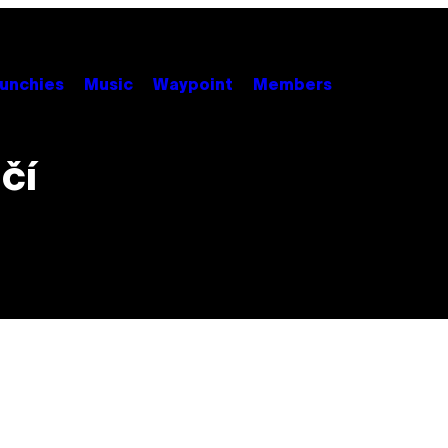
unchies
Music
Waypoint
Members
čí