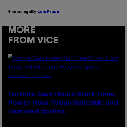
By
4 hours ago
Luis Prada
MORE
FROM VICE
SCREENSHOT: EPIC GAMES
Fortnite Gem Hours Start Time:
Power Hour Today Schedule and
Featured Sprites