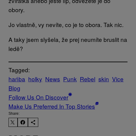
zvířátka anebo ještě líp, odvezete je do
obory.
Jo vlastně, vy nevíte, co je to obora. Tak nic.
A taky jsem slyšela, že prej neumíte bruslit na
ledě?
Tagged:
hańba
holky
News
Punk
Rebel
skin
Vice
Blog
Follow Us On Discover
Make Us Preferred In Top Stories
Share: