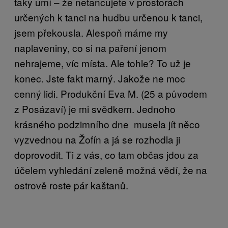
taky umí – že netancujete v prostorách
určených k tanci na hudbu určenou k tanci,
jsem překousla. Alespoň máme my
naplaveniny, co si na paření jenom
nehrajeme, víc místa. Ale tohle? To už je
konec. Jste fakt marný. Jakože ne moc
cenný lidi. Produkční Eva M. (25 a původem
z Posázaví) je mi svědkem. Jednoho
krásného podzimního dne musela jít něco
vyzvednou na Žofín a já se rozhodla ji
doprovodit. Ti z vás, co tam občas jdou za
účelem vyhledání zeleně možná vědí, že na
ostrově roste pár kaštanů.