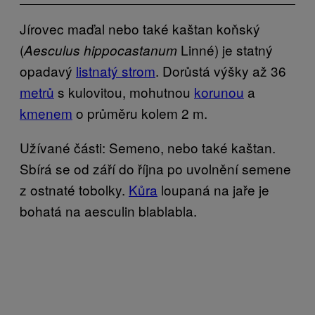
Jírovec maďal nebo také kaštan koňský
(
Linné) je statný
Aesculus hippocastanum
opadavý
listnatý strom
. Dorůstá výšky až 36
metrů
s kulovitou, mohutnou
korunou
a
kmenem
o průměru kolem 2 m.
Užívané části: Semeno, nebo také kaštan.
Sbírá se od září do října po uvolnění semene
z ostnaté tobolky.
Kůra
loupaná na jaře je
bohatá na aesculin blablabla.