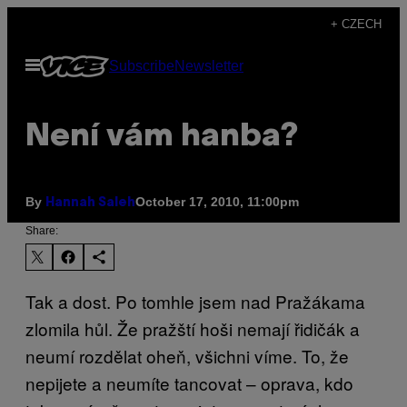
Skip
+ CZECH
to
Open
Subscribe
Newsletter
content
Menu
Není vám hanba?
By
October 17, 2010, 11:00pm
Hannah Saleh
Share:
Tak a dost. Po tomhle jsem nad Pražákama
zlomila hůl. Že pražští hoši nemají řidičák a
neumí rozdělat oheň, všichni víme. To, že
nepijete a neumíte tancovat – oprava, kdo