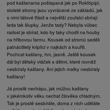
pod kaštanama pošlapaná jak po Rokfópípl,
stoleté stromy jsou vyvrácené ze základů, jak
s nimi tátové třásli a největší zoufalci sbírají
leda tak šlupky. Jenže tady? Nebyla vůbec
radost je sbírat, kdo by taky chodil na houby
na hřibovou farmu. Kousek od stromů seděli
patnáctiletý kriplíci v najkách a kouřili.
Pochcat kaštany, hm, jasně. Ještě kousek
dál byl dětský vláček s dětmi, které rovněž
nesbíraly kaštany. Ani jejich matky nesbíraly
kaštany!
Já prostě nechápu, jak můžou kaštany
v jakémkoliv věku nechat člověka chladným.
Tak je prostě sesbíráte, doma z nich uděláte