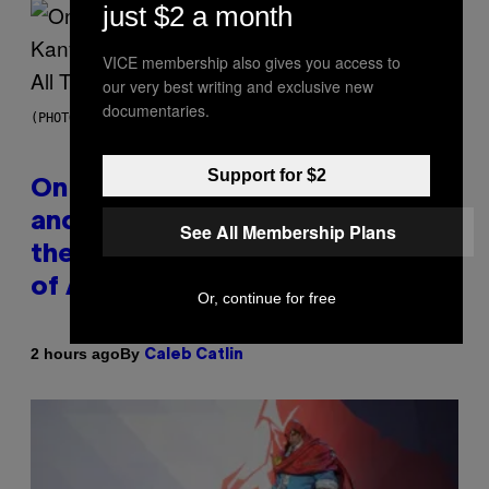
just $2 a month
VICE membership also gives you access to
our very best writing and exclusive new
documentaries.
(PHOTO BY DANIEL BOCZARSKI/GETTY IMAGES FOR VEVO)
Support for $2
On This Day 15 Years Ago, Jay-Z
and Kanye West Dropped One of
See All Membership Plans
the Best Collaborative Albums
of All Time
Or, continue for free
By
2 hours ago
Caleb Catlin