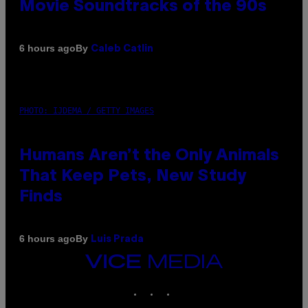
Movie Soundtracks of the 90s
By
6 hours ago
Caleb Catlin
PHOTO: IJDEMA / GETTY IMAGES
Humans Aren’t the Only Animals
That Keep Pets, New Study
Finds
By
6 hours ago
Luis Prada
VICE
MEDIA
INSTAGRAM
TIKTOK
YOUTUBE