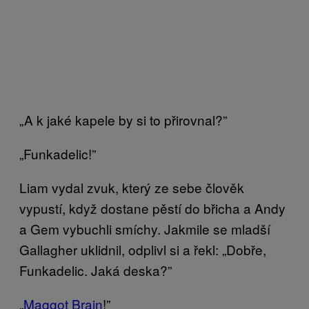
„A k jaké kapele by si to přirovnal?”
„Funkadelic!”
Liam vydal zvuk, který ze sebe člověk
vypustí, když dostane pěstí do břicha a Andy
a Gem vybuchli smíchy. Jakmile se mladší
Gallagher uklidnil, odplivl si a řekl: „Dobře,
Funkadelic. Jaká deska?”
„
Maggot Brain
!”