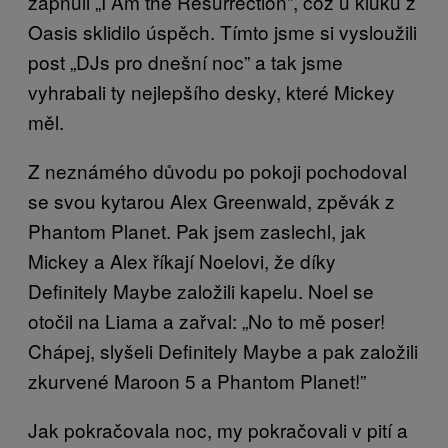
zapnuli „I Am the Resurrection”, což u kluků z
Oasis sklidilo úspěch. Tímto jsme si vysloužili
post „DJs pro dnešní noc” a tak jsme
vyhrabali ty nejlepšího desky, které Mickey
měl.
Z neznámého důvodu po pokoji pochodoval
se svou kytarou Alex Greenwald, zpěvák z
Phantom Planet. Pak jsem zaslechl, jak
Mickey a Alex říkají Noelovi, že díky
Definitely Maybe založili kapelu. Noel se
otočil na Liama a zařval: „No to mě poser!
Chápej, slyšeli Definitely Maybe a pak založili
zkurvené Maroon 5 a Phantom Planet!”
Jak pokračovala noc, my pokračovali v pití a