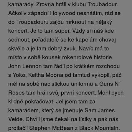
kamarády. Zrovna hráli v klubu Troubadour.
Ačkoliv západní Holywood nesnáším, rád se
do Troubadouru zajdu mrknout na nějaký
koncert. Je to tam super. Vždy si máš kde
sednout, pořadatelé se ke kapelám chovaj
skvěle a je tam dobrý zvuk. Navíc má to
místo v sobě kousek rokenrolové historie.
John Lennon tam řádil po krátkém rozchodu
s Yoko, Keitha Moona od tamtud vykopli, páč
měl na sobě nacistickou uniformu a Guns N´
Roses tam hráli svůj první koncert. Mohl bych
klidně pokračovat. Jel jsem tam za
kamarádem, který se jmenuje Sam James
Velde. Chvíli jsme čekali na lístky a pak nás
protlačil Stephen McBean z Black Mountain.