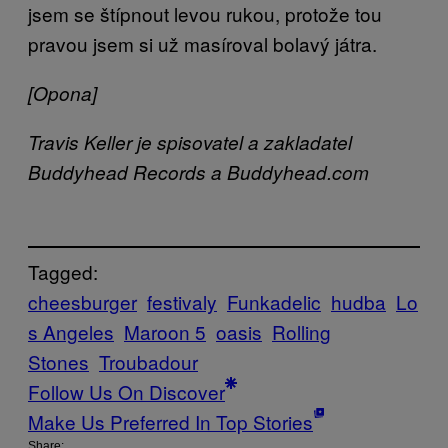
jsem se štípnout levou rukou, protože tou
pravou jsem si už masíroval bolavý játra.
[Opona]
Travis Keller je spisovatel a zakladatel
Buddyhead Records a Buddyhead.com
Tagged:
cheesburger
festivaly
Funkadelic
hudba
Lo
s Angeles
Maroon 5
oasis
Rolling
Stones
Troubadour
Follow Us On Discover
Make Us Preferred In Top Stories
Share: