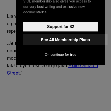
VICE membership also gives you access to
our very best writing and exclusive new
documentaries.
Liam se zastavil, dal si to v hlavě dohromady
a pak se zeptal, které album by nejlépe
Support for $2
reprezentovalo Animal-style cheeseburger.
See All Membership Plans
„Je to trochu takové… děvkózní…
neomalené” řekl Sam. „Je tam toho strašně
Or, continue for free
moc a je to prostě nejlepší cheeseburger,
takže bych řekl, že to je jako
Exile On Main
Street
.”