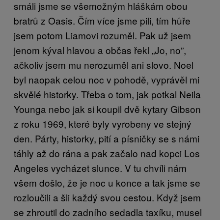
smáli jsme se všemožným hláškám obou
bratrů z Oasis. Čím více jsme pili, tím hůře
jsem potom Liamovi rozuměl. Pak už jsem
jenom kýval hlavou a občas řekl „Jo, no”,
ačkoliv jsem mu nerozuměl ani slovo. Noel
byl naopak celou noc v pohodě, vyprávěl mi
skvělé historky. Třeba o tom, jak potkal Neila
Younga nebo jak si koupil dvě kytary Gibson
z roku 1969, které byly vyrobeny ve stejný
den. Párty, historky, pití a písničky se s námi
táhly až do rána a pak začalo nad kopci Los
Angeles vycházet slunce. V tu chvíli nám
všem došlo, že je noc u konce a tak jsme se
rozloučili a šli každý svou cestou. Když jsem
se zhroutil do zadního sedadla taxíku, musel