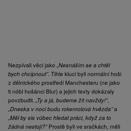
Nezpívali věci jako
„Nesnáším se a chtěl
. Tihle kluci byli normální hoši
bych chcípnout”
z dělnického prostředí Manchesteru (ne jako
ti nóbl hošánci Blur) a jejich texty dokázaly
povzbudit.
,
„Ty a já, budeme žít navždy!”
a
„Dneska v noci budu rokenrolová hvězda”
„Měl by sis vůbec hledat práci, když za to
Prostě byli ve sračkách, měli
žádná nestojí?”