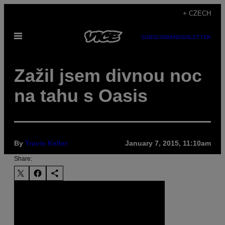
Skip
+ CZECH
to
Open
content
SUBSCRIBE
NEWSLETTER
Menu
Zažil jsem divnou noc
na tahu s Oasis
By
Travis Keller
January 7, 2015, 11:10am
Share: