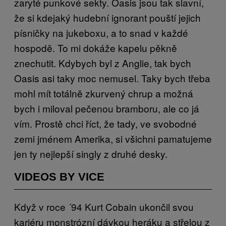
zaryté punkové sekty. Oasis jsou tak slavní,
že si kdejaký hudební ignorant pouští jejich
písničky na jukeboxu, a to snad v každé
hospodě. To mi dokáže kapelu pěkně
znechutit. Kdybych byl z Anglie, tak bych
Oasis asi taky moc nemusel. Taky bych třeba
mohl mít totálně zkurvený chrup a možná
bych i miloval pečenou bramboru, ale co já
vím. Prostě chci říct, že tady, ve svobodné
zemi jménem Amerika, si všichni pamatujeme
jen ty nejlepší singly z druhé desky.
VIDEOS BY VICE
Když v roce ´94 Kurt Cobain ukončil svou
kariéru monstrózní dávkou heráku a střelou z