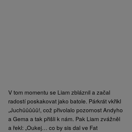
V tom momentu se Liam zbláznil a začal
radostí poskakovat jako batole. Párkrát vkřikl
„Juchůůůůů!, což přivolalo pozornost Andyho
a Gema a tak přišli k nám. Pak Liam zvážněl
a řekl: „Oukej… co by sis dal ve Fat