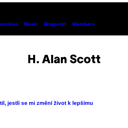
unchies
Music
Waypoint
Members
H. Alan Scott
il, jestli se mi změní život k lepšímu