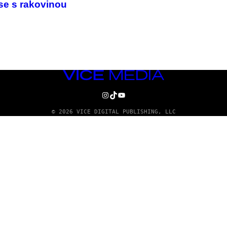
 se s rakovinou
VICE
MEDIA
INSTAGRAM
TIKTOK
YOUTUBE
© 2026 VICE DIGITAL PUBLISHING, LLC