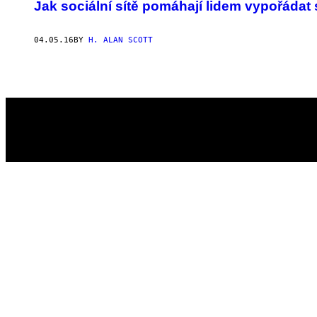
AUTHOR
Jak sociální sítě pomáhají lidem vypořádat
04.05.16
BY
H. ALAN SCOTT