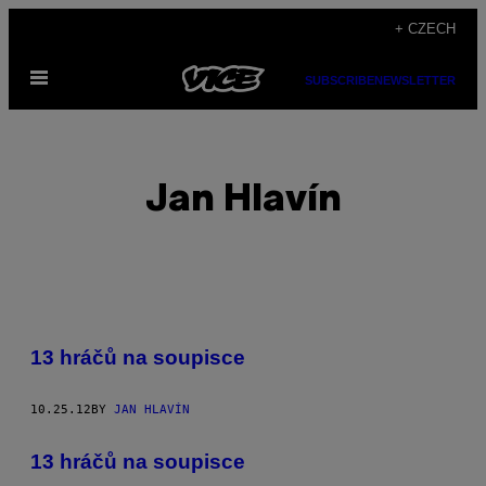
Skip
+ CZECH
to
Open
content
SUBSCRIBE
NEWSLETTER
Menu
Jan Hlavín
POSTS
13 hráčů na soupisce
BY
10.25.12
BY
JAN HLAVÍN
THIS
AUTHOR
13 hráčů na soupisce