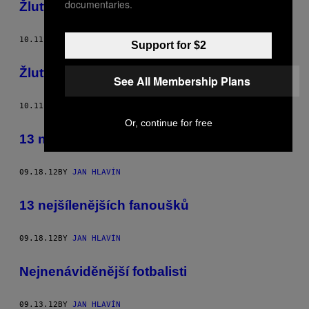
documentaries.
Žlutý mariáš
10.11.12
BY
JAN HLAVÍN
Support for $2
Žlutý mariáš
See All Membership Plans
10.11.12
BY
JAN HLAVÍN
Or, continue for free
13 nejšílenějších fanoušků
09.18.12
BY
JAN HLAVÍN
13 nejšílenějších fanoušků
09.18.12
BY
JAN HLAVÍN
Nejnenáviděnější fotbalisti
09.13.12
BY
JAN HLAVÍN