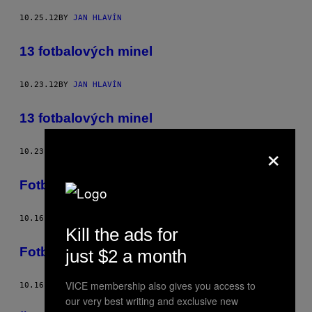
10.25.12
BY
JAN HLAVÍN
13 fotbalových minel
10.23.12
BY
JAN HLAVÍN
13 fotbalových minel
×
10.23.12
BY
JAN HLAVÍN
Fotbalové bizarnosti
10.16.12
BY
JAN HLAVÍN
Kill the ads for
Fotbalové bizarnosti
just $2 a month
VICE membership also gives you access to
10.16.12
BY
JAN HLAVÍN
our very best writing and exclusive new