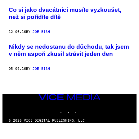
POSTS
Co si jako dvacátníci musíte vyzkoušet,
BY
než si pořídíte dítě
THIS
12.06.16
BY
JOE BISH
AUTHOR
Nikdy se nedostanu do důchodu, tak jsem
v něm aspoň zkusil strávit jeden den
05.09.16
BY
JOE BISH
VICE
MEDIA
INSTAGRAM
TIKTOK
YOUTUBE
© 2026 VICE DIGITAL PUBLISHING, LLC