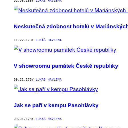
AUTHOR
02.08.18
BY
LUKÁŠ HAVLENA
Neskutečná zdobnost hotelů v Mariánskýc
11.22.17
BY
LUKÁŠ HAVLENA
V showroomu památek České republiky
09.21.17
BY
LUKÁŠ HAVLENA
Jak se paří v kempu Pasohlávky
09.01.17
BY
LUKÁŠ HAVLENA