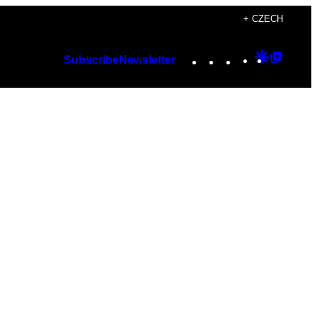
+ CZECH
Instagram
TikTok
YouTube
Google
Googl
Subscribe
Newsletter
Discover
Top
Posts