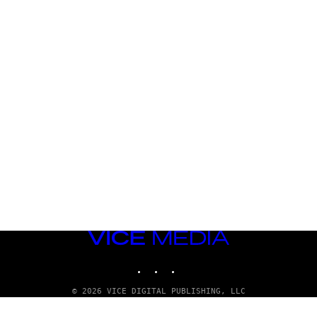
VICE
MEDIA
INSTAGRAM
TIKTOK
YOUTUBE
© 2026 VICE DIGITAL PUBLISHING, LLC