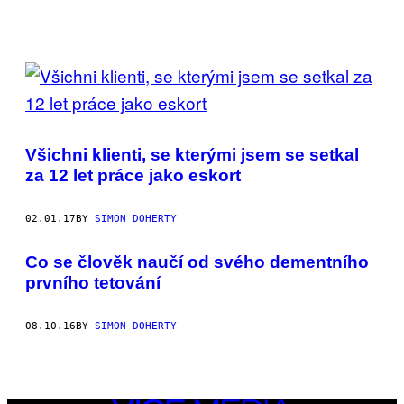
POSTS
BY
THIS
Všichni klienti, se kterými jsem se setkal
AUTHOR
za 12 let práce jako eskort
02.01.17
BY
SIMON DOHERTY
Co se člověk naučí od svého dementního
prvního tetování
08.10.16
BY
SIMON DOHERTY