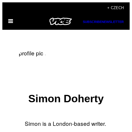
Skip
+ CZECH
to
Open
content
SUBSCRIBE
NEWSLETTER
Menu
Simon Doherty
Simon is a London-based writer.