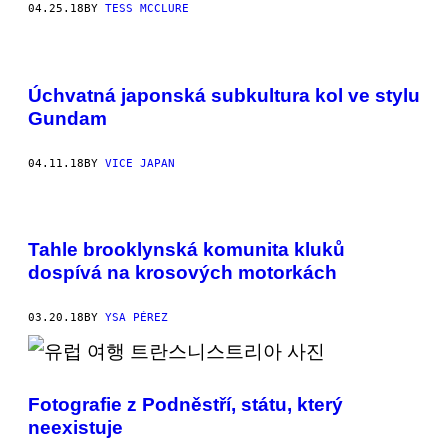
04.25.18
BY
TESS MCCLURE
Úchvatná japonská subkultura kol ve stylu
Gundam
04.11.18
BY
VICE JAPAN
Tahle brooklynská komunita kluků
dospívá na krosových motorkách
03.20.18
BY
YSA PÉREZ
Fotografie z Podněstří, státu, který
neexistuje