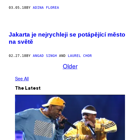
03.05.18
BY
ADINA FLOREA
Jakarta je nejrychleji se potápějící město
na světě
02.27.18
BY
ANGAD SINGH
AND
LAUREL CHOR
Older
See All
The Latest