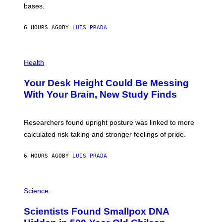
M
bases.
I
A
X
G
E
E
6 HOURS AGO
BY
LUIS PRADA
L
)
/
G
E
P
T
H
Health
T
O
Y
T
I
Your Desk Height Could Be Messing
O
M
:
With Your Brain, New Study Finds
A
B
G
A
E
T
S
U
Researchers found upright posture was linked to more
H
calculated risk-taking and stronger feelings of pride.
A
N
T
6 HOURS AGO
BY
LUIS PRADA
O
K
E
R
A
/
M
Science
G
U
E
C
Scientists Found Smallpox DNA
T
H
T
,