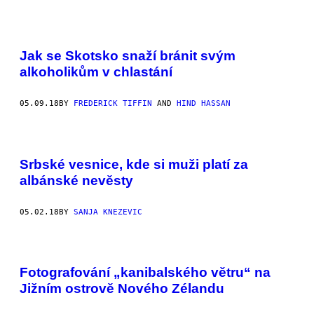
Jak se Skotsko snaží bránit svým
alkoholikům v chlastání
05.09.18
BY
FREDERICK TIFFIN
AND
HIND HASSAN
Srbské vesnice, kde si muži platí za
albánské nevěsty
05.02.18
BY
SANJA KNEZEVIC
Fotografování „kanibalského větru“ na
Jižním ostrově Nového Zélandu