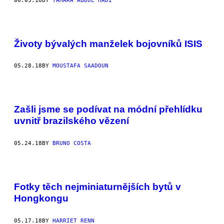
06.05.18
BY
TAMARA ABDUL HADI
Životy bývalých manželek bojovníků ISIS
05.28.18
BY
MOUSTAFA SAADOUN
Zašli jsme se podívat na módní přehlídku
uvnitř brazilského vězení
05.24.18
BY
BRUNO COSTA
Fotky těch nejminiaturnějších bytů v
Hongkongu
05.17.18
BY
HARRIET RENN