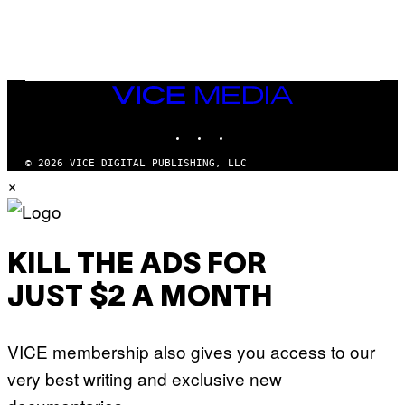
M
I
G
N
A
Q
L
U
A
E
I
S
/
T
VICE
G
I
MEDIA
E
O
T
INSTAGRAM
TIKTOK
YOUTUBE
N
T
.
Y
P
© 2026 VICE DIGITAL PUBLISHING, LLC
I
H
×
M
O
A
T
G
O
E
:
S
M
F
A
KILL THE ADS FOR
O
R
R
T
T
JUST $2 A MONTH
I
R
N
I
B
B
E
E
VICE membership also gives you access to our
R
C
N
A
very best writing and exclusive new
E
F
T
E
T