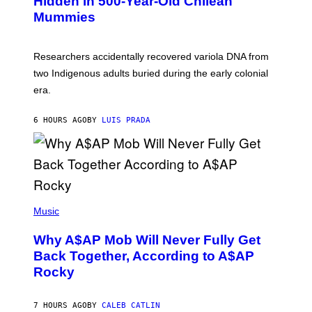
Hidden in 500-Year-Old Chilean
Y
M
I
Mummies
U
M
C
A
H
G
O
Researchers accidentally recovered variola DNA from
E
L
S
D
two Indigenous adults buried during the early colonial
E
era.
R
C
H
6 HOURS AGO
BY
LUIS PRADA
I
L
E
A
N
M
U
M
(
M
P
Music
Y
H
T
O
H
Why A$AP Mob Will Never Fully Get
T
A
O
Back Together, According to A$AP
N
B
T
Rocky
Y
H
N
O
O
S
A
7 HOURS AGO
BY
CALEB CATLIN
E