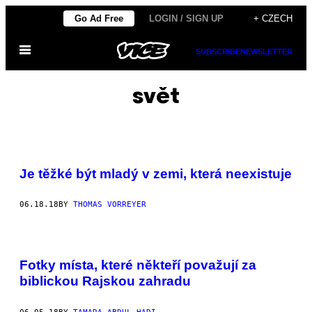
Skip
Go Ad Free
LOGIN / SIGN UP
+ CZECH
to
Open
content
SUBSCRIBE
NEWSLETTER
Menu
svět
Je těžké být mladý v zemi, která neexistuje
06.18.18
BY
THOMAS VORREYER
Fotky místa, které někteří považují za
biblickou Rajskou zahradu