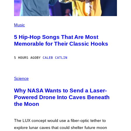
(
P
Music
H
O
5 Hip-Hop Songs That Are Most
T
O
Memorable for Their Classic Hooks
B
Y
S
5 HOURS AGO
BY
CALEB CATLIN
T
E
V
E
P
G
H
Science
R
O
A
T
Why NASA Wants to Send a Laser-
N
O
I
:
Powered Drone Into Caves Beneath
T
N
the Moon
Z
A
/
S
W
A
I
;
The LUX concept would use a fiber-optic tether to
R
D
E
R
explore lunar caves that could shelter future moon
I
P