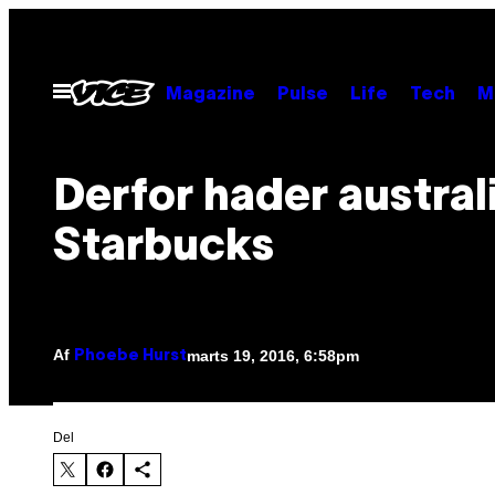
Spring
til
indhold
Åbn
Magazine
Pulse
Life
Tech
M
Menu
Derfor hader austral
Starbucks
Af
marts 19, 2016, 6:58pm
Phoebe Hurst
Del