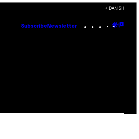
+ DANISH
Instagram
TikTok
YouTube
Google
Goog
Subscribe
Newsletter
Discove
Top
Posts