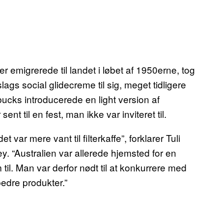
r emigrerede til landet i løbet af 1950erne, tog
gs social glidecreme til sig, meget tidligere
ucks introducerede en light version af
nt til en fest, man ikke var inviteret til.
var mere vant til filterkaffe”, forklarer Tuli
y. “Australien var allerede hjemsted for en
il. Man var derfor nødt til at konkurrere med
bedre produkter.”