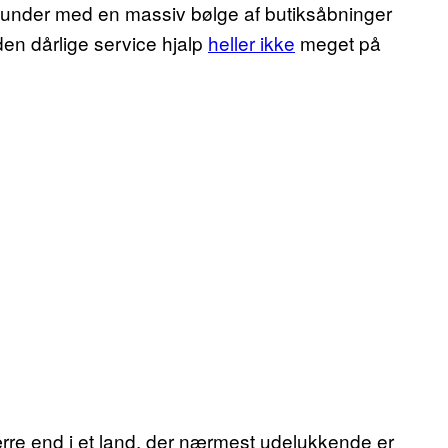
under med en massiv bølge af butiksåbninger
den dårlige service hjalp
heller ikke
meget på
værre end i et land, der nærmest udelukkende er