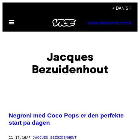
Spring
+ DANISH
til
Åbn
indhold
SUBSCRIBE
NEWSLETTER
Menu
Jacques
Bezuidenhout
POSTS
Negroni med Coco Pops er den perfekte
BY
start på dagen
THIS
11.17.16
AF
JACQUES BEZUIDENHOUT