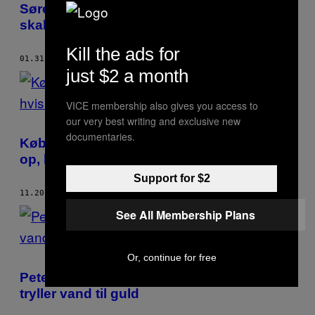
Søren Gericke siger, at unge kokke ikke
skal lytte til gamle røvhuller
Kill the ads for
01.31.18
AF
LARS BJERREGAARD
just $2 a month
VICE membership also gives you access to
our very best writing and exclusive new
documentaries.
Københavns madmor siger, vi skal råbe
op, hvis vi vil spise bedre
Support for $2
11.20.17
AF
LARS BJERREGAARD
See All Membership Plans
Or, continue for free
Peter og chokoladefabrikken i Søborg
tryller vand til guld