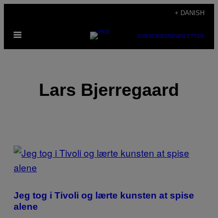
Spring
+ DANISH
til
Åbn
indhold
SUBSCRIBE
NEWSLETTER
Menu
Lars Bjerregaard
POSTS
BY
THIS
Jeg tog i Tivoli og lærte kunsten at spise
AUTHOR
alene