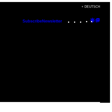
+ DEUTSCH
Instagram
TikTok
YouTube
Google
Googl
Subscribe
Newsletter
Discover
Top
Posts