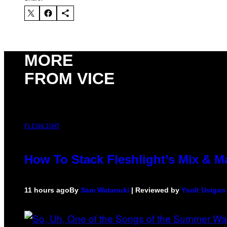
MORE
FROM VICE
FLESHLIGHT
How To Stack Fleshlight’s Mix & 
11 hours ago
By
Sam Watanuki
| Reviewed by
Ysolt Usigan