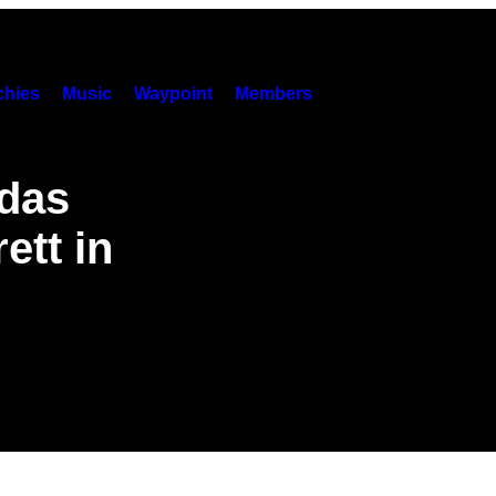
hies
Music
Waypoint
Members
das
ett in