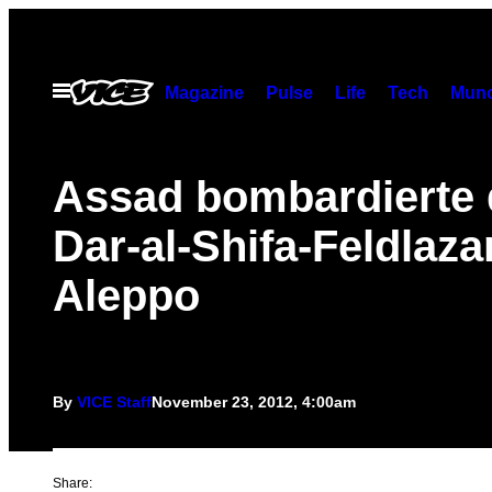
Skip
to
content
Open
Magazine
Pulse
Life
Tech
Munc
Menu
Assad bombardierte 
Dar-al-Shifa-Feldlazar
Aleppo
By
VICE Staff
November 23, 2012, 4:00am
Share: