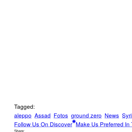
Tagged:
aleppo
Assad
Fotos
ground zero
News
Syr
Follow Us On Discover
Make Us Preferred In 
Share: