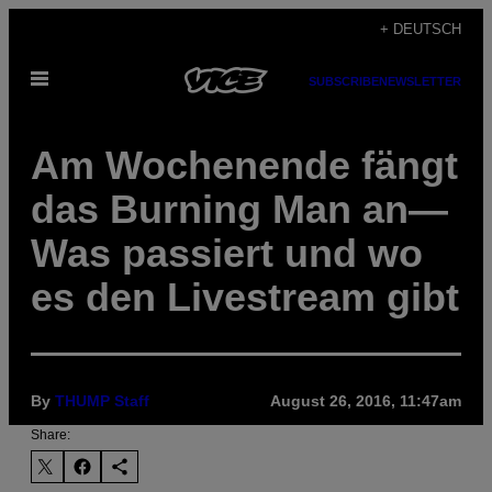
Skip
+ DEUTSCH
to
Open
content
SUBSCRIBE
NEWSLETTER
Menu
Am Wochenende fängt
das Burning Man an—
Was passiert und wo
es den Livestream gibt
By
THUMP Staff
August 26, 2016, 11:47am
Share: