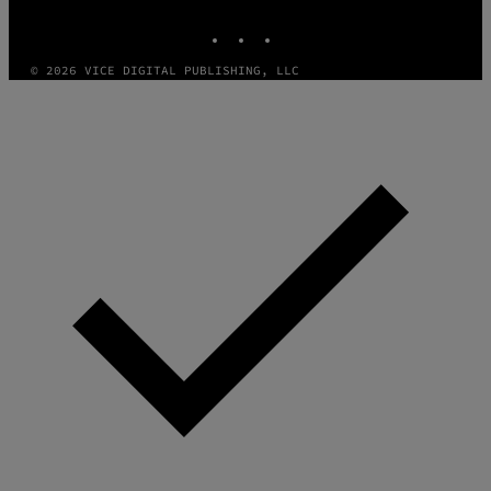
MEDIA
INSTAGRAM
TIKTOK
YOUTUBE
© 2026 VICE DIGITAL PUBLISHING, LLC