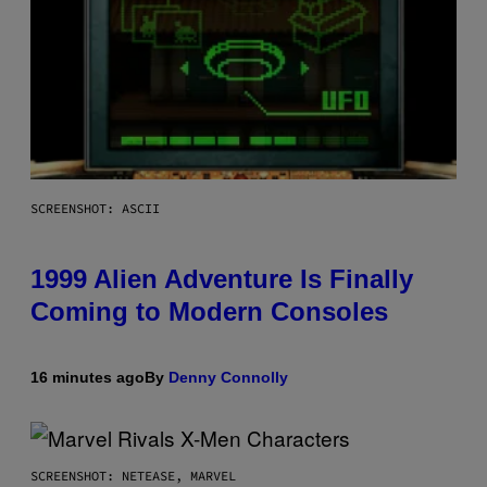
SCREENSHOT: ASCII
1999 Alien Adventure Is Finally
Coming to Modern Consoles
16 minutes ago
By
Denny Connolly
SCREENSHOT: NETEASE, MARVEL