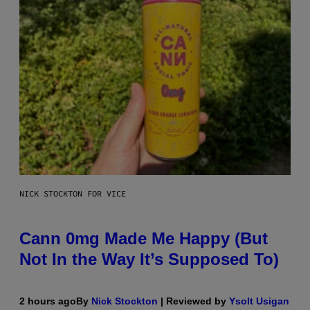
NICK STOCKTON FOR VICE
Cann 0mg Made Me Happy (But
Not In the Way It’s Supposed To)
2 hours ago
By
Nick Stockton
| Reviewed by
Ysolt Usigan