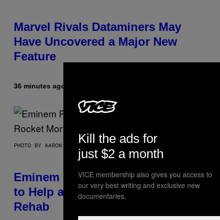
Marvel Rivals Dataminers May
Have Uncovered a Major New
Feature
36 minutes ago
By
Denny Connolly
Kill the ads for
PHOTO BY AARON J. THORNTON/GETTY IMAGES
just $2 a month
VICE membership also gives you access to
Eminem Put Up His Own Money
our very best writing and exclusive new
to Help a Hip-Hop Legend Go to
documentaries.
Rehab