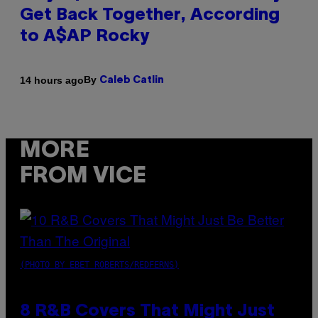
Get Back Together, According
to A$AP Rocky
By
14 hours ago
Caleb Catlin
MORE
FROM VICE
(PHOTO BY EBET ROBERTS/REDFERNS)
8 R&B Covers That Might Just