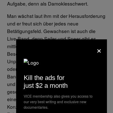
Aufgabe, denn als Damoklesschwert.
Man wächst laut ihm mit der Herausforderung
und er freut sich über jedes neue
Betätigungsfeld. Gewachsen ist auch die
Live-Band, denn Seiler und Speer gibt es
×
mittlerweile in drei unterschiedlich großen
Besetzungen. Einmal zu viert, als kleine
Unplugged-Besetzung für das Fernsehen
oder ähnliche kleine Auftritte, einmal als volle
Band—bei welcher sich zu Christopher Seiler
Kill the ads for
und Bernhard Speer fünf weitere Musiker
just $2 a month
gesellen und als volle Band Live-Band mit
VICE membership also gives you access to
einem dreistimmigen Chor. Die meisten
our very best writing and exclusive new
Konzerte von Seiler und Speer werden in
documentaries.