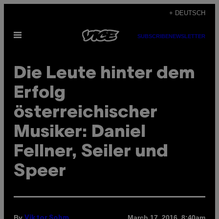
Skip
+ DEUTSCH
to
Open
content
SUBSCRIBE
NEWSLETTER
Menu
Die Leute hinter dem
Erfolg
österreichischer
Musiker: Daniel
Fellner, Seiler und
Speer
By
March 17, 2016, 8:40am
Viktor Sohm