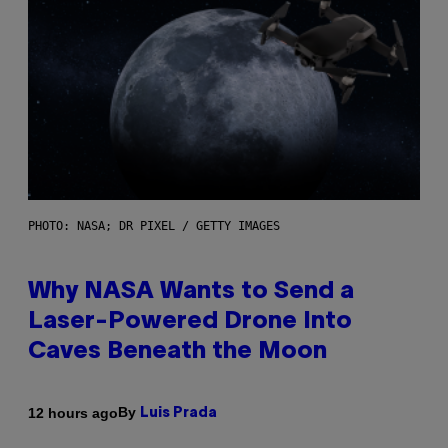
PHOTO: NASA; DR PIXEL / GETTY IMAGES
Why NASA Wants to Send a
Laser-Powered Drone Into
Caves Beneath the Moon
By
12 hours ago
Luis Prada