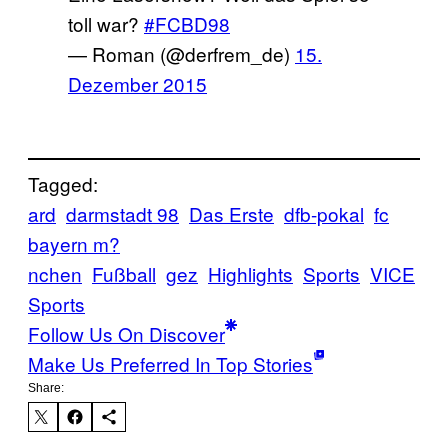
toll war?
#FCBD98
— Roman (@derfrem_de)
15.
Dezember 2015
Tagged:
ard
darmstadt 98
Das Erste
dfb-pokal
fc
bayern m?
nchen
Fußball
gez
Highlights
Sports
VICE
Sports
Follow Us On Discover
Make Us Preferred In Top Stories
Share: