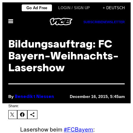
Skip
Go Ad Free
LOGIN / SIGN UP
+ DEUTSCH
to
Open
content
SUBSCRIBE
NEWSLETTER
Menu
Bildungsauftrag: FC
Bayern-Weihnachts-
Lasershow
By
December 16, 2015, 5:45am
Benedikt Niessen
Share:
Lasershow beim
#FCBayern
: