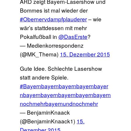
ARD zeigt Bayern-Lasershow und
Bommes ist mal wieder der
#Obernervdampfplauderer
– wie
wär’s stattdessen mit mehr
Pokalfußball in
@DasErste
?
— Medienkorrespondenz
(@MK_Thema)
15. Dezember 2015
Gute Idee. Schlechte Lasershow
statt andere Spiele.
#Bayernbayernbayernbayernbayer
nbayernbayernbayernbayernbayern
nochmehrbayernundnochmehr
— BenjaminKnaack
(@BenjaminKnaack1)
15.
Dezember 2015