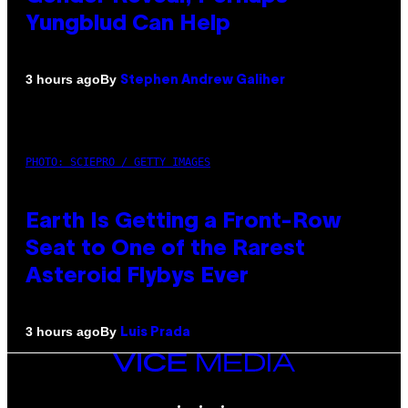
Yungblud Can Help
By
3 hours ago
Stephen Andrew Galiher
PHOTO: SCIEPRO / GETTY IMAGES
Earth Is Getting a Front-Row
Seat to One of the Rarest
Asteroid Flybys Ever
By
3 hours ago
Luis Prada
VICE
MEDIA
INSTAGRAM
TIKTOK
YOUTUBE