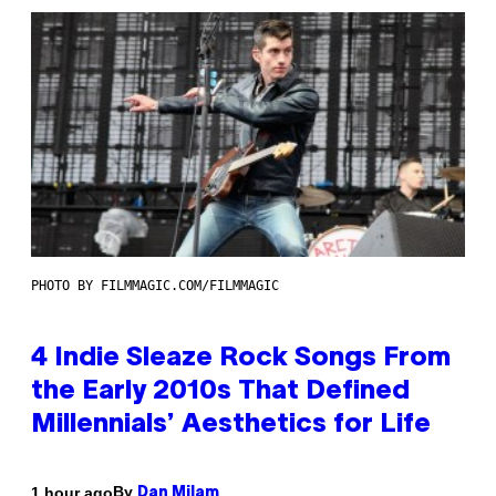
PHOTO BY FILMMAGIC.COM/FILMMAGIC
4 Indie Sleaze Rock Songs From
the Early 2010s That Defined
Millennials’ Aesthetics for Life
By
1 hour ago
Dan Milam