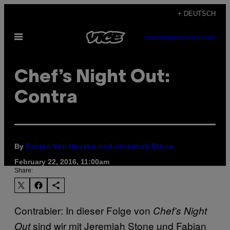
Skip
+ DEUTSCH
to
Open
content
SUBSCRIBE
NEWSLETTER
Menu
Chef’s Night Out:
Contra
By
Fabian Von Hauske und Jeremiah Stone
February 22, 2016, 11:00am
Share:
Contrabier: In dieser Folge von
Chef’s Night
sind wir mit Jeremiah Stone und Fabian
Out