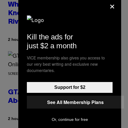
×
Who Is The Hood? Everything To
Know About The Newest Marvel
Rivals Character
Kill the ads for
By
2 hours ago
Denny Connolly
just $2 a month
VICE membership also gives you access to
our very best writing and exclusive new
documentaries.
SCREENSHOT: ROCKSTAR GAMES
Support for $2
GTA 6 Gets Concerning Update
About GTA Online Release Date
See All Membership Plans
By
2 hours ago
Brent Koepp
Or, continue for free