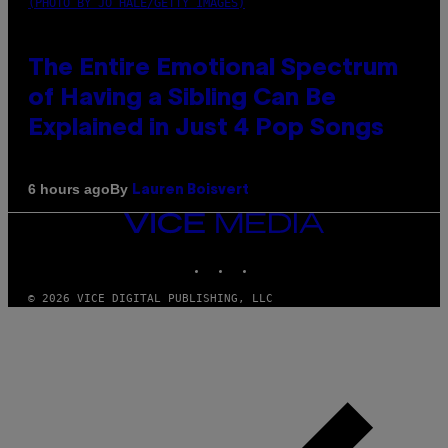
(PHOTO BY JO HALE/GETTY IMAGES)
The Entire Emotional Spectrum
of Having a Sibling Can Be
Explained in Just 4 Pop Songs
By
6 hours ago
Lauren Boisvert
VICE
MEDIA
INSTAGRAM
TIKTOK
YOUTUBE
© 2026 VICE DIGITAL PUBLISHING, LLC