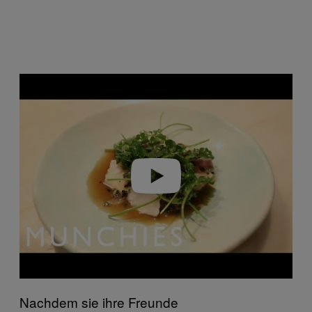
P
l
a
y
v
i
d
e
o
Nachdem sie ihre Freunde