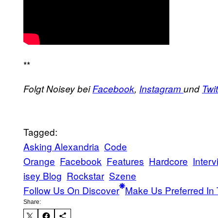
**
Folgt Noisey bei
Facebook
,
Instagram
und
Twit
Tagged:
Asking Alexandria
Code
Orange
Facebook
Features
Hardcore
Interv
isey Blog
Rockstar
Szene
Follow Us On Discover
Make Us Preferred In 
Share: