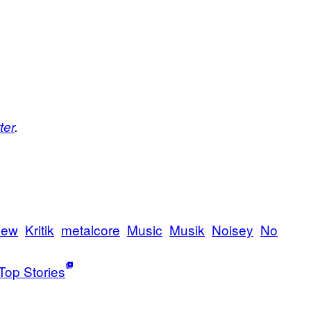
ter
.
iew
Kritik
metalcore
Music
Musik
Noisey
No
Top Stories