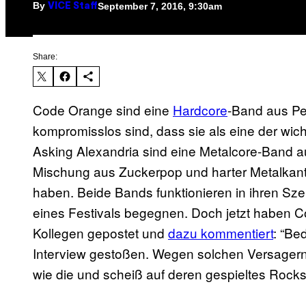
By
September 7, 2016, 9:30am
VICE Staff
Share:
Code Orange sind eine
Hardcore
-Band aus Pe
kompromisslos sind, dass sie als eine der wi
Asking Alexandria sind eine Metalcore-Band a
Mischung aus Zuckerpop und harter Metalkante
haben. Beide Bands funktionieren in ihren Sz
eines Festivals begegnen. Doch jetzt haben C
Kollegen gepostet und
dazu kommentiert
: “Be
Interview gestoßen. Wegen solchen Versagern 
wie die und scheiß auf deren gespieltes Rock