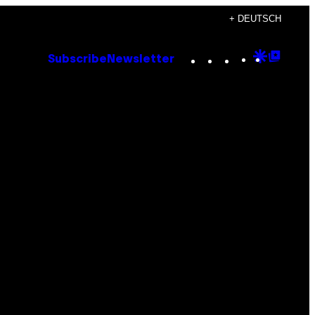
+ DEUTSCH
Instagram
TikTok
YouTube
Google
Goog
Subscribe
Newsletter
Discove
Top
Posts