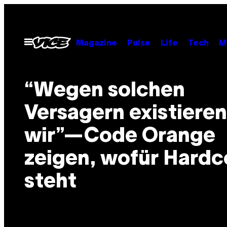
Skip
to
content
Open
Magazine
Pulse
Life
Tech
M
Menu
“Wegen solchen
Versagern existieren
wir”—Code Orange
zeigen, wofür Hardc
steht