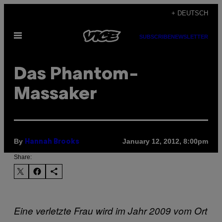
Skip
+ DEUTSCH
to
Open
content
SUBSCRIBE
NEWSLETTER
Menu
Das Phantom-
Massaker
By
January 12, 2012, 8:00pm
Hannah Brooks
Share:
Eine verletzte Frau wird im Jahr 2009 vom Ort