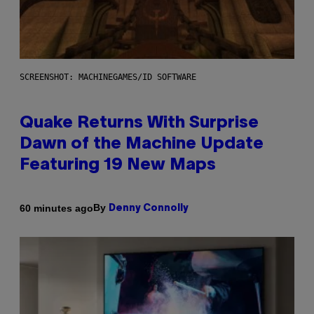
SCREENSHOT: MACHINEGAMES/ID SOFTWARE
Quake Returns With Surprise
Dawn of the Machine Update
Featuring 19 New Maps
By
60 minutes ago
Denny Connolly