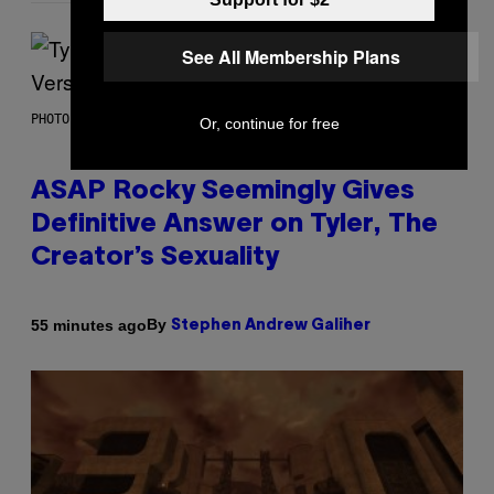
See All Membership Plans
PHOTO BY MONICA SCHIPPER/GETTY IMAGES
Or, continue for free
ASAP Rocky Seemingly Gives
Definitive Answer on Tyler, The
Creator’s Sexuality
By
55 minutes ago
Stephen Andrew Galiher