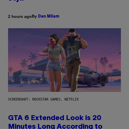
By
2 hours ago
Dan Milam
SCREENSHOT: ROCKSTAR GAMES, NETFLIX
GTA 6 Extended Look is 20
Minutes Long According to