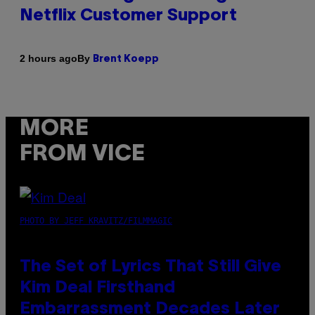
Netflix Customer Support
By
2 hours ago
Brent Koepp
MORE
FROM VICE
PHOTO BY JEFF KRAVITZ/FILMMAGIC
The Set of Lyrics That Still Give
Kim Deal Firsthand
Embarrassment Decades Later