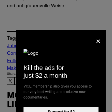
und auf grauenvolle Weise.
×
Tagged:
Jahrgang 7 Ausgabe 12
News
The Moral
Compass Issue
Vice Blog
VICE Magazine
Follow Us On Discover
Kill the ads for
Make Us Preferred In Top Stories
just $2 a month
Share:
VICE membership also gives you access to
our very best writing and exclusive new
MORE
documentaries.
LIKE THIS
Support for $2