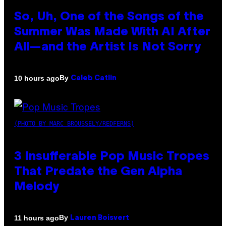
So, Uh, One of the Songs of the
Summer Was Made With AI After
All—and the Artist Is Not Sorry
By
10 hours ago
Caleb Catlin
(PHOTO BY MARC BROUSSELY/REDFERNS)
3 Insufferable Pop Music Tropes
That Predate the Gen Alpha
Melody
By
11 hours ago
Lauren Boisvert