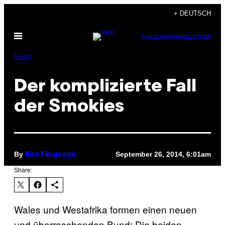
Skip
+ DEUTSCH
to
Open
content
SUBSCRIBE
NEWSLETTER
Menu
Food
Der komplizierte Fall
der Smokies
By
September 26, 2014, 6:01am
Ben Ferguson
Share:
Wales und Westafrika formen einen neuen
und überraschenden Bund: Die beiden