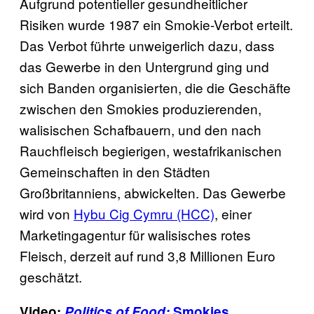
Aufgrund potentieller gesundheitlicher
Risiken wurde 1987 ein Smokie-Verbot erteilt.
Das Verbot führte unweigerlich dazu, dass
das Gewerbe in den Untergrund ging und
sich Banden
organisierten
, die die Geschäfte
zwischen den Smokies produzierenden,
walisischen Schafbauern, und den nach
Rauchfleisch begierigen, westafrikanischen
Gemeinschaften in den Städten
Großbritanniens, abwickelten. Das Gewerbe
wird von
Hybu Cig Cymru (HCC)
, einer
Marketingagentur für walisisches rotes
Fleisch, derzeit auf rund 3,8 Millionen Euro
geschätzt.
Video
:
Politics of Food:
Smokies