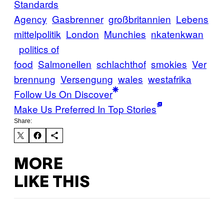
Standards
Agency
Gasbrenner
großbritannien
Lebens
mittelpolitik
London
Munchies
nkatenkwan
politics of
food
Salmonellen
schlachthof
smokies
Ver
brennung
Versengung
wales
westafrika
Follow Us On Discover
Make Us Preferred In Top Stories
Share:
MORE
LIKE THIS