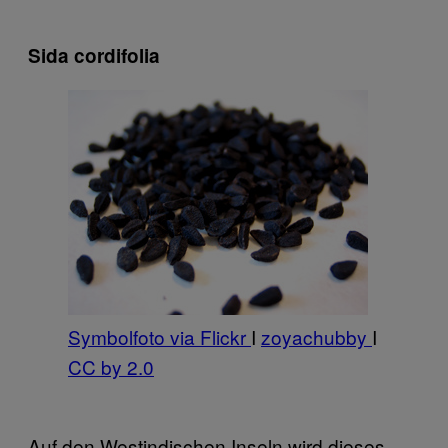
Sida cordifolia
Symbolfoto via Flickr
I
zoyachubby
I
CC by 2.0
Auf den Westindischen Inseln wird dieses