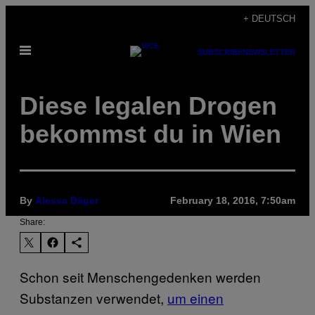
Skip
+ DEUTSCH
to
Open
content
SUBSCRIBE
NEWSLETTER
Menu
Diese legalen Drogen
bekommst du in Wien
By
Alessa Däger
February 18, 2016, 7:50am
Share:
Schon seit Menschengedenken werden
Substanzen verwendet,
um einen