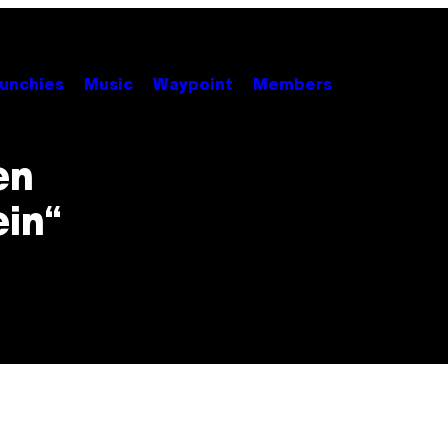
unchies
Music
Waypoint
Members
en
ein“