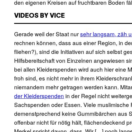
den eigenen Kreisen auf fruchtbaren Boden fäll
VIDEOS BY VICE
Gerade weil der Staat nur
sehr langsam, zäh u
rechnen können, dass aus einer Region, in der
fliehen?), sind die Initiativen auf sich selbst ge
Hilfsbereitschaft von Einzelnen angewiesen si
bei allen Kleiderspenden wird auch hier eine
froh sind, es nicht mehr in ihrem Kleidersch
niemandem mehr getragen werden kann. Mita
der Kleiderspenden
in der Regel nicht weiterg
Sachspenden oder Essen. Viele muslimische F
demenstprechend keine Gummibärchen aus Sc
offenbar nicht für nötig hält, flächendeckend p
Merkel spricht davon, dass „Wir […] noch lang