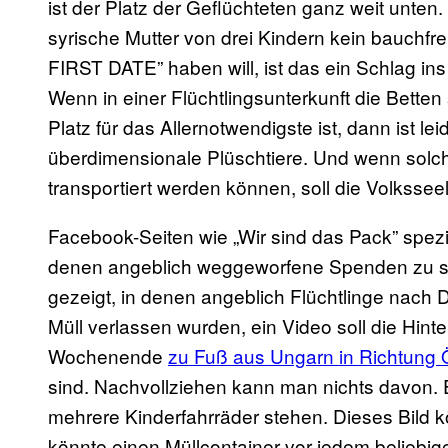
ist der Platz der Geflüchteten ganz weit unten.
syrische Mutter von drei Kindern kein bauchf
FIRST DATE” haben will, ist das ein Schlag ins
Wenn in einer Flüchtlingsunterkunft die Bette
Platz für das Allernotwendigste ist, dann ist lei
überdimensionale Plüschtiere. Und wenn sol
transportiert werden können, soll die Volksseel
Facebook-Seiten wie „Wir sind das Pack” spezia
denen angeblich weggeworfene Spenden zu se
gezeigt, in denen angeblich Flüchtlinge nach
Müll verlassen wurden, ein Video soll die Hin
Wochenende
zu Fuß aus Ungarn in Richtung 
sind. Nachvollziehen kann man nichts davon.
mehrere Kinderfahrräder stehen. Dieses Bild
könnte einen Müllcontainer vor jedem beliebig