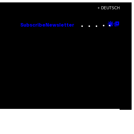
+ DEUTSCH
Instagram
TikTok
YouTube
Google
Goog
Subscribe
Newsletter
Discove
Top
Posts