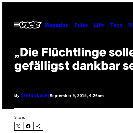
Skip
to
content
Open
Magazine
Pulse
Life
Tech
M
Menu
„Die Flüchtlinge soll
gefälligst dankbar s
By
September 9, 2015, 4:26am
Stefan Lauer
Share: