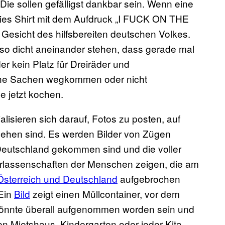
 Die sollen gefälligst dankbar sein. Wenn eine
reies Shirt mit dem Aufdruck „I FUCK ON THE
 Gesicht des hilfsbereiten deutschen Volkes.
n so dicht aneinander stehen, dass gerade mal
der kein Platz für Dreiräder und
che Sachen wegkommen oder nicht
e jetzt kochen.
lisieren sich darauf, Fotos zu posten, auf
hen sind. Es werden Bilder von Zügen
 Deutschland gekommen sind und die voller
terlassenschaften der Menschen zeigen, die am
Österreich und Deutschland
aufgebrochen
 Ein
Bild
zeigt einen Müllcontainer, vor dem
 könnte überall aufgenommen worden sein und
en Mietshaus, Kindergarten oder jeder Kita