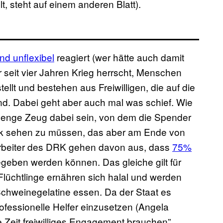
t, steht auf einem anderen Blatt).
nd unflexibel
reagiert (wer hätte auch damit
 seit vier Jahren Krieg herrscht, Menschen
stellt und bestehen aus Freiwilligen, die auf die
nd. Dabei geht aber auch mal was schief. Wie
 Menge Zeug dabei sein, von dem die Spender
rank sehen zu müssen, das aber am Ende von
rbeiter des DRK gehen davon aus, dass
75%
egeben werden können. Das gleiche gilt für
lüchtlinge ernähren sich halal und werden
hweinegelatine essen. Da der Staat es
rofessionelle Helfer einzusetzen (Angela
e Zeit freiwilliges Engagement brauchen”