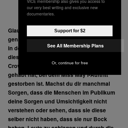
VICE membership also gives you access to
our very best writing and exclusive new
documentaries.
Glaubst du, dass die Leute manchmal
Support for $2
genau diesen Aspekt übersehen? Ihr habt
See All Membership Plans
in der Webster Hall gespielt, nachdem
dieser Typ, egal ob es jetzt mit
Or, continue for free
Crowdsurfing oder Stagediving zu tun
gehabt hat, bei dem Miss May I-Auftritt
gestorben ist. Machst du dir manchmal
Sorgen, dass die Menschen im Publikum
deine Sorgen und Umsichtigkeit nicht
verstehen oder sehen, dass sie diese
selber nicht haben, dass sie nur Bock
haben, Leute zu schlagen und durch die