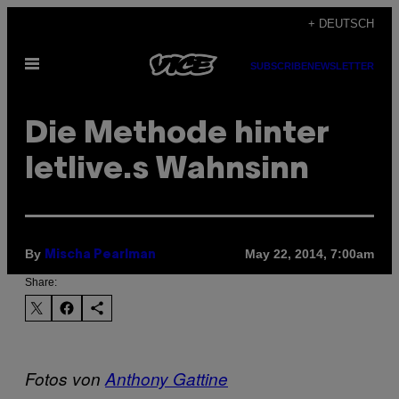
Skip
+ DEUTSCH
to
Open
content
SUBSCRIBE
NEWSLETTER
Menu
Die Methode hinter
letlive.s Wahnsinn
By
May 22, 2014, 7:00am
Mischa Pearlman
Share:
Fotos von
Anthony Gattine