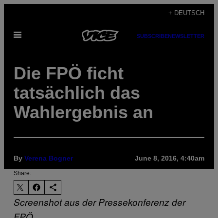
Skip
+ DEUTSCH
to
Open
content
SUBSCRIBE
NEWSLETTER
Menu
Die FPÖ ficht
tatsächlich das
Wahlergebnis an
By
Verena Bogner
June 8, 2016, 4:40am
Share:
Screenshot aus der Pressekonferenz der
FPÖ