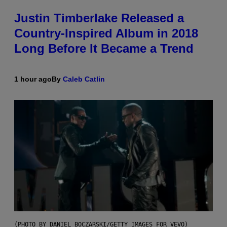
Justin Timberlake Released a
Country-Inspired Album in 2018
Long Before It Became a Trend
1 hour ago
By
Caleb Catlin
(PHOTO BY DANIEL BOCZARSKI/GETTY IMAGES FOR VEVO)