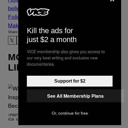
bellen
Follow Us On Discover
Make Us Preferred In Top Stories
Kill the ads for
Share:
just $2 a month
VICE membership also gives you access to
MORE
our very best writing and exclusive new
documentaries.
LIKE THIS
Support for $2
See All Membership Plans
Or, continue for free
(PHOTO BY CHRISTOPHER POLK/NBCU PHOTO BANK/NBCUNIVERSAL
VIA GETTY IMAGES)