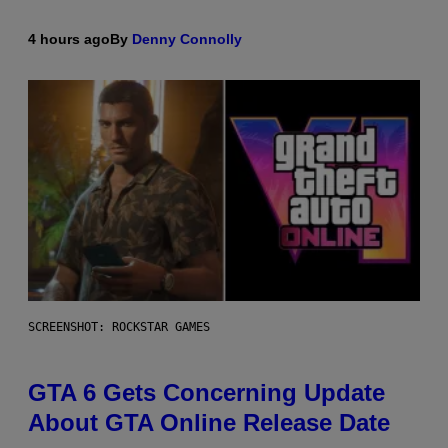
4 hours ago
By
Denny Connolly
SCREENSHOT: ROCKSTAR GAMES
GTA 6 Gets Concerning Update
About GTA Online Release Date