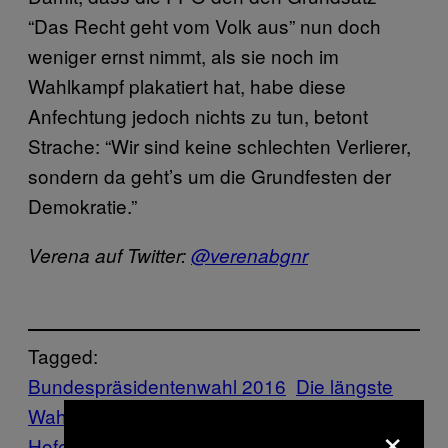
“Das Recht geht vom Volk aus” nun doch
weniger ernst nimmt, als sie noch im
Wahlkampf plakatiert hat, habe diese
Anfechtung jedoch nichts zu tun, betont
Strache: “Wir sind keine schlechten Verlierer,
sondern da geht’s um die Grundfesten der
Demokratie.”
Verena auf Twitter:
@verenabgnr
Tagged:
Bundespräsidentenwahl 2016
Die längste
Wahl der Welt
FPÖ
News
Norbert
×
Hofer
Österreich
Politik
Strache
van der