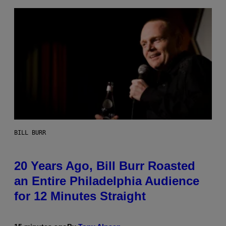
BILL BURR
20 Years Ago, Bill Burr Roasted
an Entire Philadelphia Audience
for 12 Minutes Straight