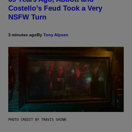
Costello’s Feud Took a Very
NSFW Turn
3 minutes ago
By
Tony Alpsen
PHOTO CREDIT BY TRAVIS SHINN