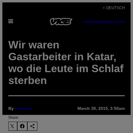
Skip
+ DEUTSCH
to
Open
content
SUBSCRIBE
NEWSLETTER
Menu
Wir waren
Gastarbeiter in Katar,
wo die Leute im Schlaf
sterben
By
Anonym
March 30, 2015, 3:50am
Share: