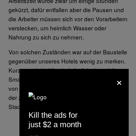
Arbeitszeit würde zwar um einige Stunden
gekürzt, dafür entfallen aber die Pausen und
die Arbeiter müssen sich vor den Vorarbeitern
verstecken, um heimlich Wasser oder
Nahrung zu sich zu nehmen.
Von solchen Zuständen war auf der Baustelle
gegenüber unseres Hotels wenig zu merken.
Kurz vor 18:00 Uhr sind die Arbeiter mit ihren
×
Smartphones beschäftigt und warten darauf,
von einem der weißen Kleinbusse in eines
der zahllosen Arbeiterlager vor den Toren der
Stadt gebracht zu werden.
Kill the ads for
just $2 a month