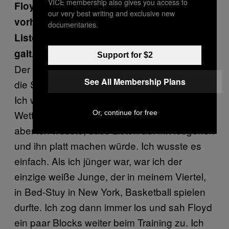
VICE membership also gives you access to
Floyd Patterson und Sonny Liston
our very best writing and exclusive new
vorhergesagt hast, oder? Du hast auf
documentaries.
Liston getippt, der ganz klar als Underdog
galt.
Support for $2
Der Kampf rückte näher und ich wusste, dass
See All Membership Plans
die Sportjournalisten keine Ahnung hatten.
Ich wusste, das Vegas ein Lügennest ist. Die
Wetten standen zehn zu eins für Patterson,
Or, continue for free
aber ich wusste, dass Liston auf ihn losgehen
und ihn platt machen würde. Ich wusste es
einfach. Als ich jünger war, war ich der
einzige weiße Junge, der in meinem Viertel,
in Bed-Stuy in New York, Basketball spielen
durfte. Ich zog dann immer los und sah Floyd
ein paar Blocks weiter beim Training zu. Ich