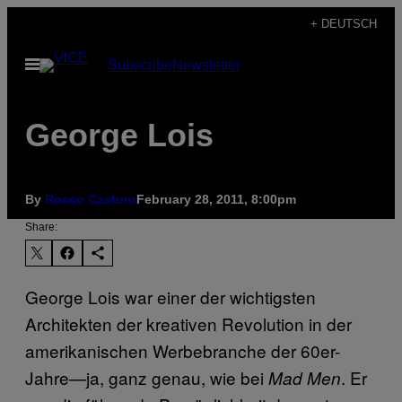
Skip
+ DEUTSCH
to
Open
Subscribe
Newsletter
content
Menu
George Lois
By
Rocco Castoro
February 28, 2011, 8:00pm
Share:
George Lois war einer der wichtigsten
Architekten der kreativen Revolution in der
amerikanischen Werbebranche der 60er-
Jahre—ja, ganz genau, wie bei
. Er
Mad Men