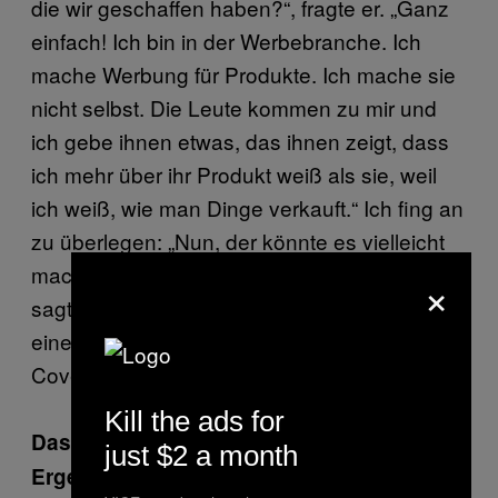
die wir geschaffen haben?“, fragte er. „Ganz
einfach! Ich bin in der Werbebranche. Ich
mache Werbung für Produkte. Ich mache sie
nicht selbst. Die Leute kommen zu mir und
ich gebe ihnen etwas, das ihnen zeigt, dass
ich mehr über ihr Produkt weiß als sie, weil
ich weiß, wie man Dinge verkauft.“ Ich fing an
zu überlegen: „Nun, der könnte es vielleicht
machen oder der.“ Er unterbrach mich und
×
sagte: „Moment mal, Kumpel. Du musst mir
einen Gefallen tun. Du musst zumindest ein
Cover für mich machen.“
Kill the ads for
Das war dann das Cover, auf dem du das
just $2 a month
Ergebnis des Boxwettkampfs zwischen