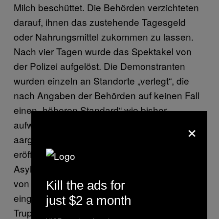
Milch beschüttet. Die Behörden verzichteten
darauf, ihnen das zustehende Tagesgeld
oder Nahrungsmittel zukommen zu lassen.
Nach vier Tagen wurde das Spektakel von
der Polizei aufgelöst. Die Demonstranten
wurden einzeln an Standorte „verlegt“, die
nach Angaben der Behörden auf keinen Fall
einen „höheren Standard“ wie bisher
×
aufwiesen. Kaum 60 Kilometer entfernt, in der
aargauischen Kleinstadt Bremgarten,
eröffnete der Bund im August 2013 ein
Asylzentrum für bis zu 150 Personen. Das
von der Stadtregierung als „nicht ideal“
Kill the ads for
eingeschätzte Gebäude ist eine ehemalige
just $2 a month
Truppenunterkunft der Armee. Bereits im April