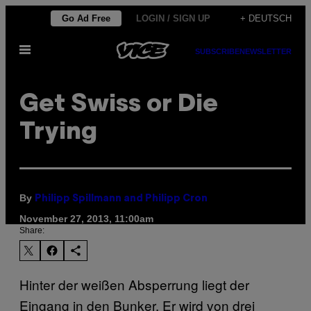
Skip
Go Ad Free
LOGIN / SIGN UP
+ DEUTSCH
to
Open
content
SUBSCRIBE
NEWSLETTER
Menu
Get Swiss or Die
Trying
By
Philipp Spillmann and Philipp Cron
November 27, 2013, 11:00am
Share:
Hinter der weißen Absperrung liegt der
Eingang in den Bunker. Er wird von drei