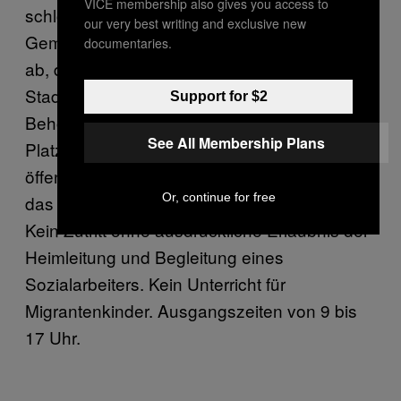
VICE membership also gives you access to
schloss das BFM zusammen mit der
our very best writing and exclusive new
Gemeinde eine sechsseitige Vereinbarung
documentaries.
ab, die regelt, wie sich die Migranten in der
Stadt bewegen dürfen. Das heißt, die
Support for $2
Behörden verhängten de facto einem
See All Membership Plans
Platzverweis für 32 „sensible Zonen“ auf
öffentlichem Grund. Darunter der Sportplatz,
Or, continue for free
das Schwimmbad, Schulhäuser und Kirchen.
Kein Zutritt ohne ausdrückliche Erlaubnis der
Heimleitung und Begleitung eines
Sozialarbeiters. Kein Unterricht für
Migrantenkinder. Ausgangszeiten von 9 bis
17 Uhr.