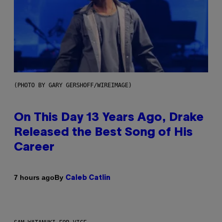
(PHOTO BY GARY GERSHOFF/WIREIMAGE)
On This Day 13 Years Ago, Drake
Released the Best Song of His
Career
By
7 hours ago
Caleb Catlin