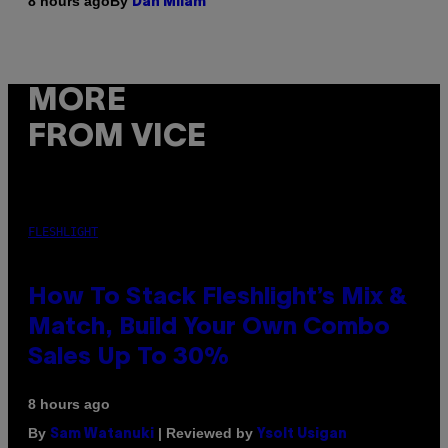
By
8 hours ago
Dan Milam
MORE
FROM VICE
FLESHLIGHT
How To Stack Fleshlight’s Mix &
Match, Build Your Own Combo
Sales Up To 30%
8 hours ago
By
| Reviewed by
Sam Watanuki
Ysolt Usigan