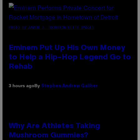
PHOTO BY AARON J. THORNTON/GETTY IMAGES
Eminem Put Up His Own Money
to Help a Hip-Hop Legend Go to
Rehab
By
3 hours ago
Stephen Andrew Galiher
Why Are Athletes Taking
Mushroom Gummies?