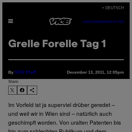
Skip
+ DEUTSCH
to
Open
content
SUBSCRIBE
NEWSLETTER
Menu
Grelle Forelle Tag 1
By
December 13, 2011, 12:05pm
VICE Staff
Share:
Im Vorfeld ist ja superviel drüber geredet –
und weil wir in Wien sind – natürlich auch
geschimpft worden. Von uralten Patenten bis
hin zum schlechten Publikum und dem