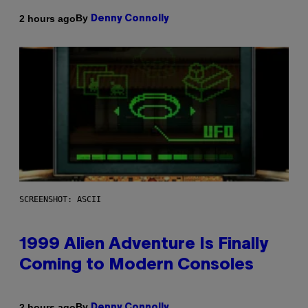
By
2 hours ago
Denny Connolly
SCREENSHOT: ASCII
1999 Alien Adventure Is Finally
Coming to Modern Consoles
By
2 hours ago
Denny Connolly