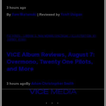
3 hours ago
By
| Reviewed by
Sam Watanuki
Ysolt Usigan
PICTURED: LONDON'S MAN/WOMAN/CHAINSAW (ILLUSTRATION BY
JOHNNY RYAN)
VICE Album Reviews, August 7:
Overmono, Twenty One Pilots,
and More
By
3 hours ago
Adam Christopher Smith
VICE
MEDIA
INSTAGRAM
TIKTOK
YOUTUBE