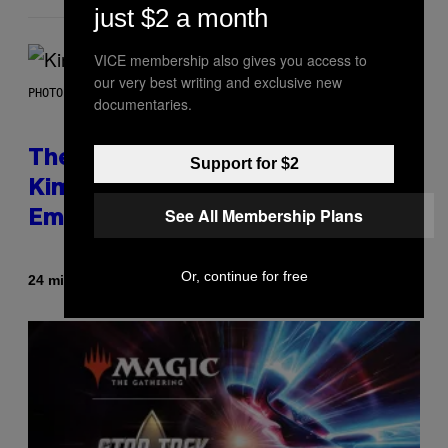
just $2 a month
VICE membership also gives you access to
our very best writing and exclusive new
PHOTO BY JEFF KRAVITZ/FILMMAGIC
documentaries.
The Set of Lyrics That Still Give
Support for $2
Kim Deal Firsthand
See All Membership Plans
Embarrassment Decades Later
Or, continue for free
By
24 minutes ago
Lauren Boisvert