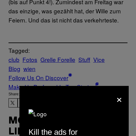
(bis auf Punkt 4!). Zumindest am Freitag war
das einzige, was gezählt hat, der Wille zum
Feiern. Und das ist nicht das verkehrteste.
Tagged:
club
Fotos
Grelle Forelle
Stuff
Vice
Blog
wien
Follow Us On Discover
Make Us Preferred In Top Stories
×
Share:
MORE
Kill the ads for
LIKE THIS