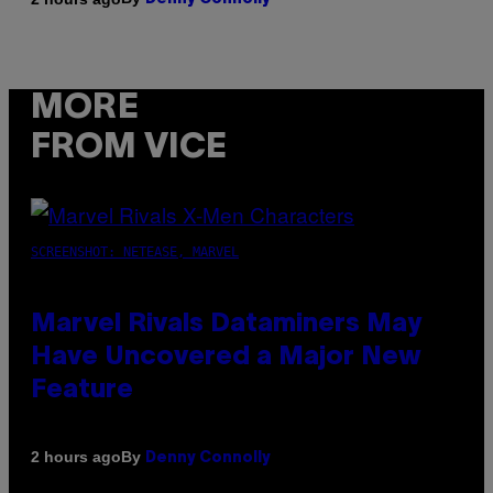
MORE
FROM VICE
SCREENSHOT: NETEASE, MARVEL
Marvel Rivals Dataminers May
Have Uncovered a Major New
Feature
By
2 hours ago
Denny Connolly