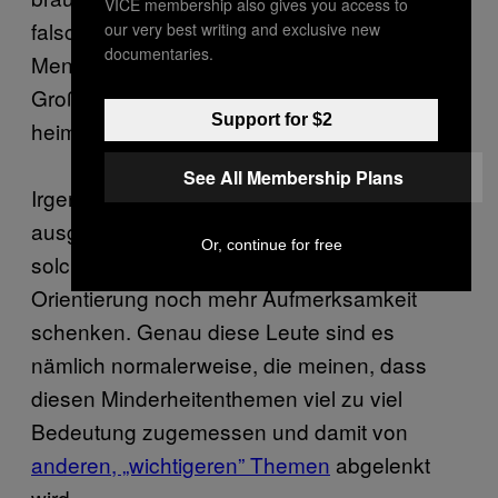
VICE membership also gives you access to
falsch ist, weil Heterosexualität, weiße
our very best writing and exclusive new
documentaries.
Menschen, Traditionen immer noch den
Großteil unserer Alltagswelt und unseres
Support for $2
heimischen TV-Programms einnehmen.
See All Membership Plans
Irgendwie ist es auch paradox, dass
ausgerechnet Politiker wie Höbart mit
Or, continue for free
solchen Aktionen der Debatte über sexuelle
Orientierung noch mehr Aufmerksamkeit
schenken. Genau diese Leute sind es
nämlich normalerweise, die meinen, dass
diesen Minderheitenthemen viel zu viel
Bedeutung zugemessen und damit von
anderen, „wichtigeren” Themen
abgelenkt
wird.