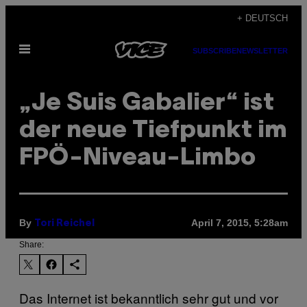
Skip
+ DEUTSCH
to
Open
content
SUBSCRIBE
NEWSLETTER
Menu
„Je Suis Gabalier“ ist
der neue Tiefpunkt im
FPÖ-Niveau-Limbo
By
April 7, 2015, 5:28am
Tori Reichel
Share:
Das Internet ist bekanntlich sehr gut und vor