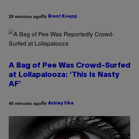
By
39 minutes ago
Brent Koepp
A Bag of Pee Was Crowd-Surfed
at Lollapalooza: ‘This Is Nasty
AF’
By
40 minutes ago
Ashley Fike