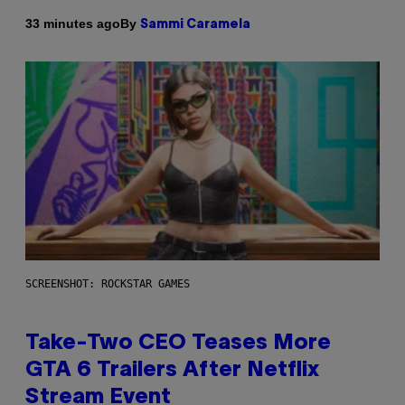
By
33 minutes ago
Sammi Caramela
SCREENSHOT: ROCKSTAR GAMES
Take-Two CEO Teases More
GTA 6 Trailers After Netflix
Stream Event