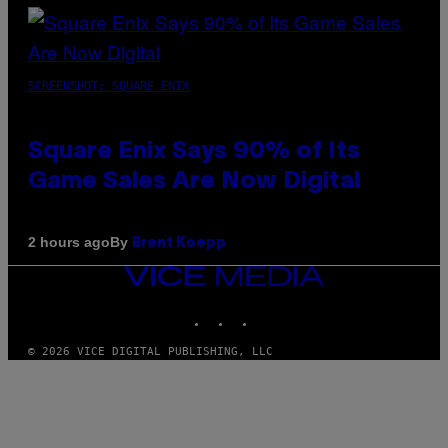
SCREENSHOT: SQUARE ENIX
Square Enix Says 90% of Its
Game Sales Are Now Digital
By
2 hours ago
Brent Koepp
VICE
MEDIA
INSTAGRAM
TIKTOK
YOUTUBE
© 2026 VICE DIGITAL PUBLISHING, LLC