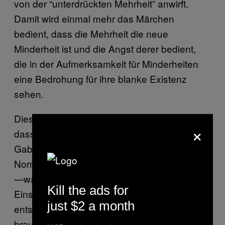
von der “unterdrückten Mehrheit” anwirft.
Damit wird einmal mehr das Märchen
bedient, dass die Mehrheit die neue
Minderheit ist und die Angst derer bedient,
die in der Aufmerksamkeit für Minderheiten
eine Bedrohung für ihre blanke Existenz
sehen.
Diese Angst rührt oft ganz einfach daher,
×
dass für den Geschmack von Leuten wie
Gabalier die gesellschaftlich akzeptierte
Norm zu wenig in der Öffentlichkeit präsent ist
—was nicht nur absurd ist, weil diese
Kill the ads for
Einstellung eben bereits der Norm
just $2 a month
entsprechen und daher wenig Erwähnung
brauchen, sondern was auch noch faktisch